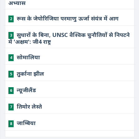
अभ्यास
रूस के जेपोरिजिया परमाणु ऊर्जा संयंत्र में आग
2
सुधारों के बिना, UNSC वैश्विक चुनौतियों से निपटने
3
में 'अक्षम': जी4 राष्ट्र
​सोमालिया
4
​तुर्काना झील
5
​न्यूजीलैंड
6
​तिमोर लेस्ते
7
जाम्बिया
8