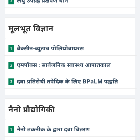
​लघु उपग्रह प्रक्षेपण यान
3
मूलभूत विज्ञान
​वैक्सीन-व्युत्पन्न पोलियोवायरस
1
​एमपॉक्स : सार्वजनिक स्वास्थ्य आपातकाल
2
​दवा प्रतिरोधी तपेदिक के लिए BPaLM पद्धति
3
नैनो प्रौद्योगिकी
​नैनो तकनीक के द्वारा दवा वितरण
1