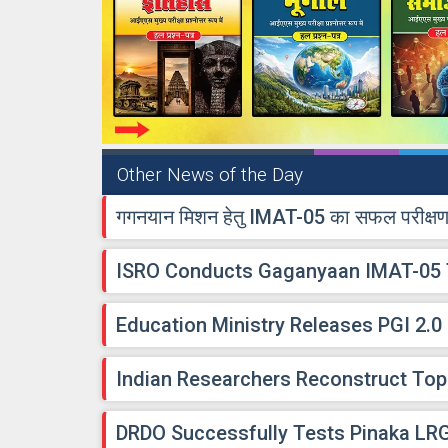
Other News of the Day
गगनयान मिशन हेतु IMAT-05 का सफल परीक्ष
ISRO Conducts Gaganyaan IMAT-05 
Education Ministry Releases PGI 2.0
Indian Researchers Reconstruct Top
DRDO Successfully Tests Pinaka LR