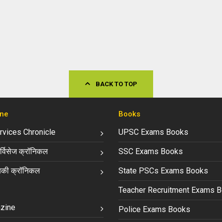
BACK TO TOP
ne
Books
ervices Chronicle
UPSC Exams Books
्विसेज क्रॉनिकल
SSC Exams Books
की क्रॉनिकल
State PSCs Exams Books
Teacher Recruitment Exams 
zine
Police Exams Books