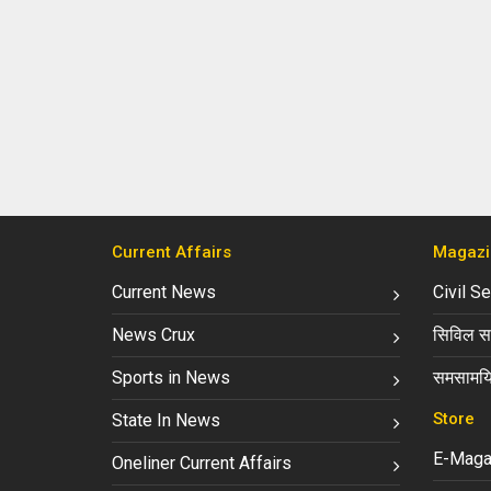
Current Affairs
Magazi
Current News
Civil S
News Crux
सिविल सर
Sports in News
समसामयि
Store
State In News
E-Maga
Oneliner Current Affairs