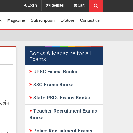
Login
Register
Cart
k
Magazine
Subscription
E-Store
Contact us
Books & Magazine for all
Exams
UPSC Exams Books
SSC Exams Books
State PSCs Exams Books
रदर्शन
Teacher Recruitment Exams
Books
Police Recruitment Exams