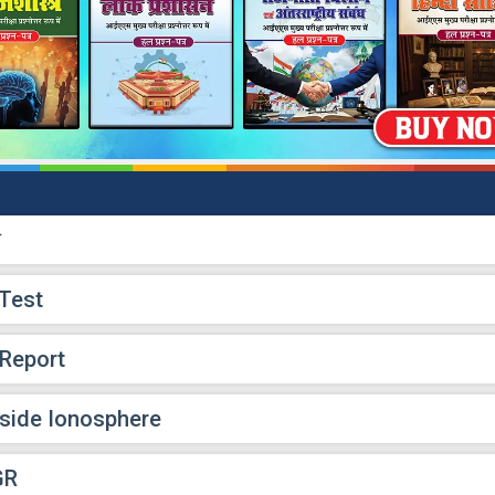
ण
Test
 Report
side Ionosphere
GR