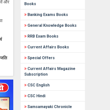
ामों और
Books
Banking Exams Books
या
General Knowledge Books
RRB Exam Books
वं
Current Affairs Books
ांजलि
Special Offers
Current Affairs Magazine
Subscription
CSC English
CSC Hindi
Samsamayaki Chronicle