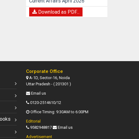
Current Affairs April 2026
Download as PDF...
Corporate Office
A-1D, Sector-16, Noida
Uttar Pradesh - ( 201301 )
Email us
0120-2514610/12
Office Timing: 9:30AM to 6:00PM
Books
Editorial
9582948817
Email us
Advertisement