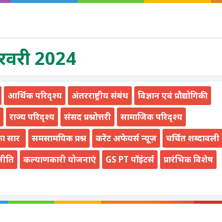
फरवरी 2024
आर्थिक परिदृश्य
अंतरराष्ट्रीय संबंध
विज्ञान एवं प्रौद्योगिकी
राज्य परिदृश्य
संसद प्रश्नोत्तरी
सामाजिक परिदृश्य
का सार
समसामयिक प्रश्न
करेंट अफेयर्स न्यूज़
चर्चित शब्दावली
नीति
कल्याणकारी योजनाएं
GS PT पॉइंटर्स
प्रारंभिक विशेष