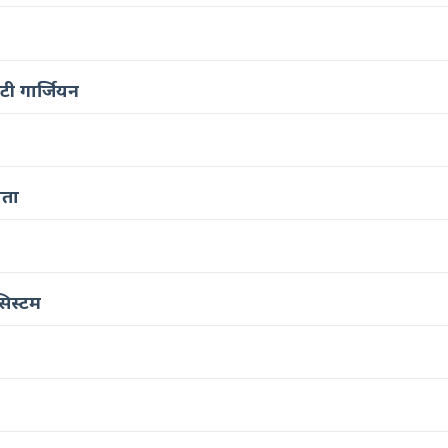
िटी गार्जियन
ौता
सिस्टम