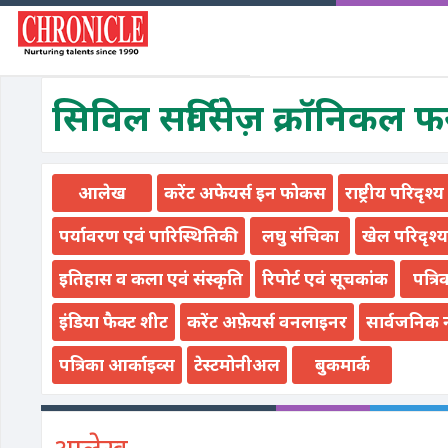
सिविल सर्विसेज़ क्रॉनिकल 
आलेख
करेंट अफेयर्स इन फोकस
राष्ट्रीय परिदृश्य
पर्यावरण एवं पारिस्थितिकी
लघु संचिका
खेल परिदृश्य
इतिहास व कला एवं संस्कृति
रिपोर्ट एवं सूचकांक
पत्रि
इंडिया फैक्ट शीट
करेंट अफ़ेयर्स वनलाइनर
सार्वजनिक 
पत्रिका आर्काइव्स
टेस्टमोनीअल
बुकमार्क