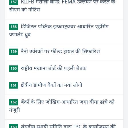
KIIFB मसाला बॉन्ड: FEMA उल्लंघन पर केरल के
157
सीएम को नोटिस
डिजिटल पब्लिक इन्फ्रास्ट्रक्चर आधारित एड्रेसिंग
158
प्रणाली: ध्रुव
नैनो उर्वरकों पर फील्ड ट्रायल की सिफारिश
159
राष्ट्रीय मखाना बोर्ड की पहली बैठक
160
क्षेत्रीय ग्रामीण बैंकों का नया लोगो
161
बैंकों के लिए जोखिम-आधारित जमा बीमा ढांचे को
162
मंजूरी
संसदीय स्थायी समिति द्वारा IBC के कार्यान्वयन की
163