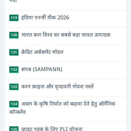
गया
इंडिया एनर्जी वीक 2026
119
भारत बना विश्व का सबसे बड़ा चावल उत्पादक
120
क्रेडिट असेसमेंट मॉडल
121
संपन्न (SAMPANN)
122
करन फ्राइज़ और वृन्दावनी गोवंश नस्लें
123
असम के कृषि निर्यात को बढ़ावा देने हेतु ऑर्गेनिक
124
कॉन्क्लेव
व्हाइट गुड्स के लिए PLI योजना
125