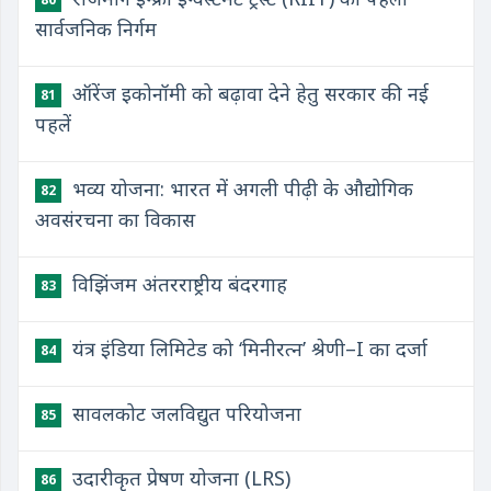
सार्वजनिक निर्गम
ऑरेंज इकोनॉमी को बढ़ावा देने हेतु सरकार की नई
81
पहलें
भव्य योजना: भारत में अगली पीढ़ी के औद्योगिक
82
अवसंरचना का विकास
विझिंजम अंतरराष्ट्रीय बंदरगाह
83
यंत्र इंडिया लिमिटेड को ‘मिनीरत्न’ श्रेणी–I का दर्जा
84
सावलकोट जलविद्युत परियोजना
85
उदारीकृत प्रेषण योजना (LRS)
86