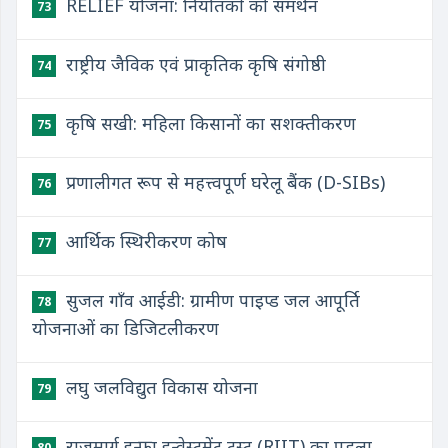
RELIEF योजना: निर्यातकों को समर्थन
73
राष्ट्रीय जैविक एवं प्राकृतिक कृषि संगोष्ठी
74
कृषि सखी: महिला किसानों का सशक्तीकरण
75
प्रणालीगत रूप से महत्त्वपूर्ण घरेलू बैंक (D-SIBs)
76
आर्थिक स्थिरीकरण कोष
77
सुजल गाँव आईडी: ग्रामीण पाइप्ड जल आपूर्ति
78
योजनाओं का डिजिटलीकरण
लघु जलविद्युत विकास योजना
79
राजमार्ग इन्फ्रा इन्वेस्टमेंट ट्रस्ट (RIIT) का पहला
80