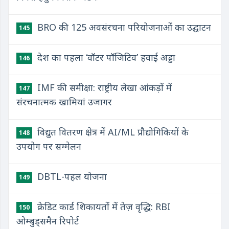
BRO की 125 अवसंरचना परियोजनाओं का उद्घाटन
145
देश का पहला ‘वॉटर पॉजिटिव’ हवाई अड्डा
146
IMF की समीक्षा: राष्ट्रीय लेखा आंकड़ों में
147
संरचनात्मक खामियां उजागर
विद्युत वितरण क्षेत्र में AI/ML प्रौद्योगिकियों के
148
उपयोग पर सम्मेलन
DBTL-पहल योजना
149
क्रेडिट कार्ड शिकायतों में तेज़ वृद्धि: RBI
150
ओम्बुड्समैन रिपोर्ट