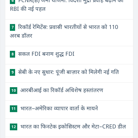
FCNR(B) जमा योजना: विदेशी मुद्रा प्रवाह बढ़ाने की
6
RBI की नई पहल
रिकॉर्ड रेमिटेंस: प्रवासी भारतीयों से भारत को 110
7
अरब डॉलर
सकल FDI बनाम शुद्ध FDI
8
सेबी के नए सुधार: पूंजी बाज़ार को मिलेगी नई गति
9
आरबीआई का रिकॉर्ड अधिशेष हस्तांतरण
10
भारत–अमेरिका व्यापार वार्ता के मायने
11
भारत का फिनटेक इकोसिस्टम और मेटा–CRED डील
12