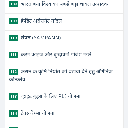
भारत बना विश्व का सबसे बड़ा चावल उत्पादक
108
क्रेडिट असेसमेंट मॉडल
109
संपन्न (SAMPANN)
110
करन फ्राइज़ और वृन्दावनी गोवंश नस्लें
111
असम के कृषि निर्यात को बढ़ावा देने हेतु ऑर्गेनिक
112
कॉन्क्लेव
व्हाइट गुड्स के लिए PLI योजना
113
टेक्स-रैम्प्स योजना
114