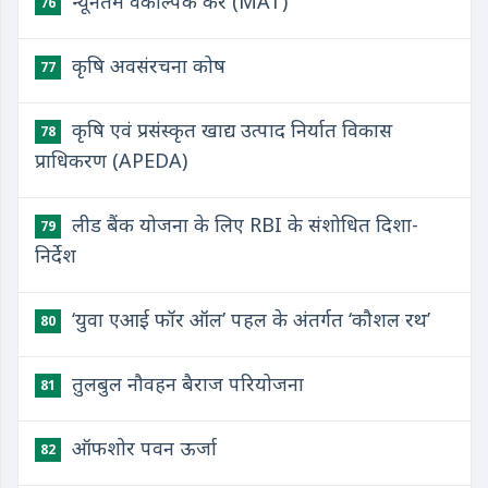
न्यूनतम वैकल्पिक कर (MAT)
76
कृषि अवसंरचना कोष
77
कृषि एवं प्रसंस्कृत खाद्य उत्पाद निर्यात विकास
78
प्राधिकरण (APEDA)
लीड बैंक योजना के लिए RBI के संशोधित दिशा-
79
निर्देश
‘युवा एआई फॉर ऑल’ पहल के अंतर्गत ‘कौशल रथ’
80
तुलबुल नौवहन बैराज परियोजना
81
ऑफशोर पवन ऊर्जा
82