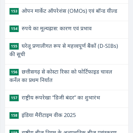
ओपन मार्केट ऑपरेशंस (OMOs) एवं बॉन्ड यील्ड
153
रुपये का मूल्यह्रास: कारण एवं प्रभाव
154
घरेलू प्रणालीगत रूप से महत्त्वपूर्ण बैंकों (D-SIBs)
155
की सूची
छत्तीसगढ़ से कोस्टा रिका को फोर्टिफाइड चावल
156
कर्नेल का प्रथम निर्यात
राष्ट्रीय रूपरेखा “डिजी बंदर” का शुभारंभ
157
इंडिया मैरीटाइम वीक 2025
158
राष्ट्रीय बीज निगम के अत्याधुनिक बीज प्रसंस्करण
159