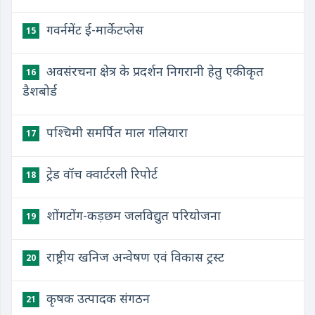
गवर्नमेंट ई-मार्केटप्लेस
15
अवसंरचना क्षेत्र के प्रदर्शन निगरानी हेतु एकीकृत
16
डैशबोर्ड
पश्चिमी समर्पित माल गलियारा
17
ट्रेड वॉच क्वार्टरली रिपोर्ट
18
शोंगटोंग-कड़छम जलविद्युत परियोजना
19
राष्ट्रीय खनिज अन्वेषण एवं विकास ट्रस्ट
20
कृषक उत्पादक संगठन
21