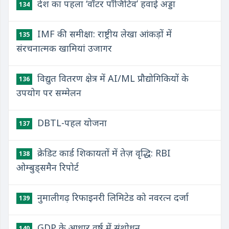
देश का पहला ‘वॉटर पॉजिटिव’ हवाई अड्डा
134
IMF की समीक्षा: राष्ट्रीय लेखा आंकड़ों में
135
संरचनात्मक खामियां उजागर
विद्युत वितरण क्षेत्र में AI/ML प्रौद्योगिकियों के
136
उपयोग पर सम्मेलन
DBTL-पहल योजना
137
क्रेडिट कार्ड शिकायतों में तेज़ वृद्धि: RBI
138
ओम्बुड्समैन रिपोर्ट
नुमालीगढ़ रिफाइनरी लिमिटेड को नवरत्न दर्जा
139
GDP के आधार वर्ष में संशोधन
140