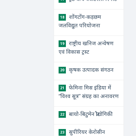
शोंगटोंग-कड़छम
18
जलविद्युत परियोजना
राष्ट्रीय खनिज अन्वेषण
19
एवं विकास ट्रस्ट
कृषक उत्पादक संगठन
20
फेमिना मिस इंडिया में
21
“विश्व सूत्र” संग्रह का अनावरण
बायो-बिटुमेन प्रौद्योगिकी
22
सुपीरियर केरोसीन
23