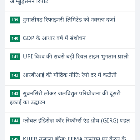
ओम्बुड्समैन रिपोर्ट
नुमालीगढ़ रिफाइनरी लिमिटेड को नवरत्न दर्जा
139
GDP के आधार वर्ष में संशोधन
140
UPI विश्व की सबसे बड़ी रियल टाइम भुगतान प्रणाली
141
आरबीआई की मौद्रिक नीति: रेपो दर में कटौती
142
सुबनसिरी लोअर जलविद्युत परियोजना की दूसरी
143
इकाई का उद्घाटन
ग्लोबल इंडिसेज़ फॉर रिफॉर्म्स एंड ग्रोथ (GIRG) पहल
144
KIIFB मसाला बॉन्ड: FEMA उल्लंघन पर केरल के
145