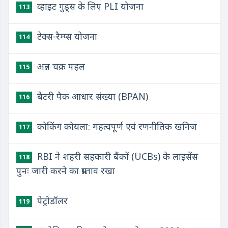
व्हाइट गुड्स के लिए PLI योजना
113
टेक्स-रैम्प्स योजना
114
अन्न चक्र पहल
115
बैटरी पैक आधार संख्या (BPAN)
116
कोकिंग कोयला: महत्वपूर्ण एवं रणनीतिक खनिज
117
RBI ने शहरी सहकारी बैंकों (UCBs) के लाइसेंस
118
पुनः जारी करने का प्रस्ताव रखा
पेट्रोडॉलर
119