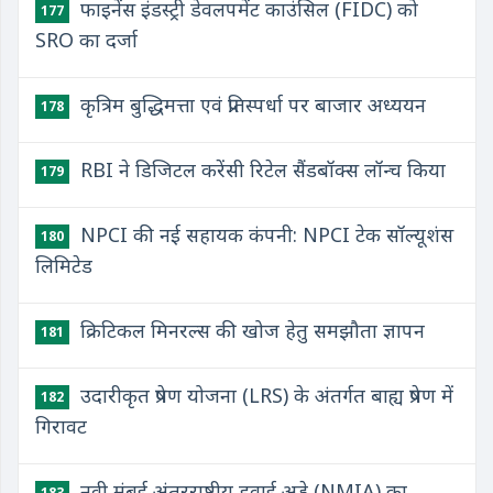
फाइनेंस इंडस्ट्री डेवलपमेंट काउंसिल (FIDC) को
177
SRO का दर्जा
कृत्रिम बुद्धिमत्ता एवं प्रतिस्पर्धा पर बाजार अध्ययन
178
RBI ने डिजिटल करेंसी रिटेल सैंडबॉक्स लॉन्च किया
179
NPCI की नई सहायक कंपनी: NPCI टेक सॉल्यूशंस
180
लिमिटेड
क्रिटिकल मिनरल्स की खोज हेतु समझौता ज्ञापन
181
उदारीकृत प्रेषण योजना (LRS) के अंतर्गत बाह्य प्रेषण में
182
गिरावट
नवी मुंबई अंतरराष्ट्रीय हवाई अड्डे (NMIA) का
183