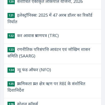
संशोधित एकीकृत लोकपाल योजना, 2026
120
इलेक्ट्रॉनिक्स: 2025 में 47 अरब डॉलर का रिकॉर्ड
121
निर्यात
कर आवास प्रमाणपत्र (TRC)
122
रणनीतिक परिसंपत्ति आवंटन एवं जोखिम शासन
123
समिति (SAARG)
न्यू फंड ऑफर (NFO)
124
प्राथमिकता प्राप्त क्षेत्र ऋण पर RBI के संशोधित
125
दिशानिर्देश
सोशल कॉमर्स
126