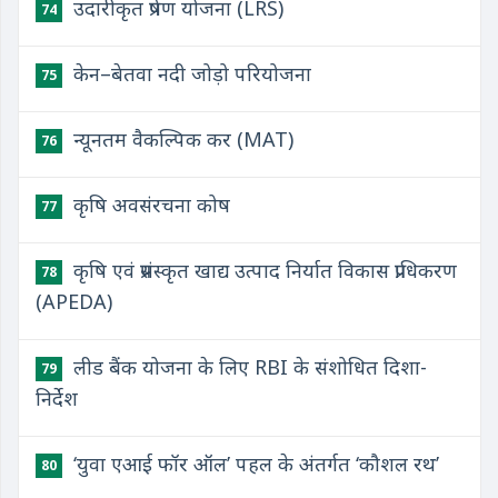
उदारीकृत प्रेषण योजना (LRS)
74
केन–बेतवा नदी जोड़ो परियोजना
75
न्यूनतम वैकल्पिक कर (MAT)
76
कृषि अवसंरचना कोष
77
कृषि एवं प्रसंस्कृत खाद्य उत्पाद निर्यात विकास प्राधिकरण
78
(APEDA)
लीड बैंक योजना के लिए RBI के संशोधित दिशा-
79
निर्देश
‘युवा एआई फॉर ऑल’ पहल के अंतर्गत ‘कौशल रथ’
80