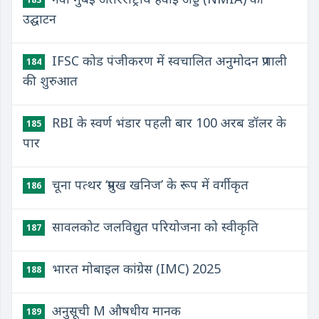
उद्घाटन
IFSC कोड पंजीकरण में स्वचालित अनुमोदन प्रणाली
184
की शुरुआत
RBI के स्वर्ण भंडार पहली बार 100 अरब डॉलर के
185
पार
चूना पत्थर ‘प्रमुख खनिज’ के रूप में वर्गीकृत
186
सावलकोट जलविद्युत परियोजना को स्वीकृति
187
भारत मोबाइल कांग्रेस (IMC) 2025
188
अनुसूची M औषधीय मानक
189