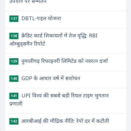
उपयोग पर सम्मेलन
DBTL-पहल योजना
137
क्रेडिट कार्ड शिकायतों में तेज़ वृद्धि: RBI
138
ओम्बुड्समैन रिपोर्ट
नुमालीगढ़ रिफाइनरी लिमिटेड को नवरत्न दर्जा
139
GDP के आधार वर्ष में संशोधन
140
UPI विश्व की सबसे बड़ी रियल टाइम भुगतान
141
प्रणाली
आरबीआई की मौद्रिक नीति: रेपो दर में कटौती
142