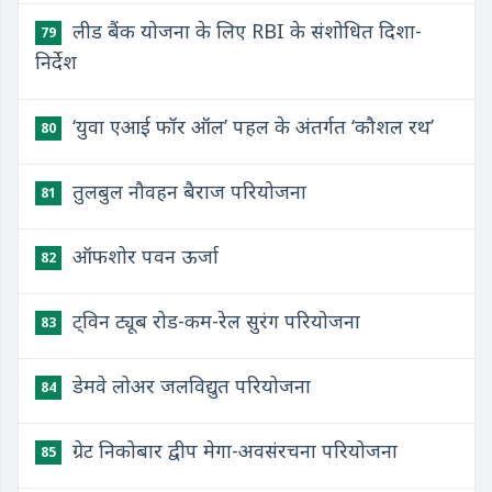
लीड बैंक योजना के लिए RBI के संशोधित दिशा-
79
निर्देश
‘युवा एआई फॉर ऑल’ पहल के अंतर्गत ‘कौशल रथ’
80
तुलबुल नौवहन बैराज परियोजना
81
ऑफशोर पवन ऊर्जा
82
ट्विन ट्यूब रोड-कम-रेल सुरंग परियोजना
83
डेमवे लोअर जलविद्युत परियोजना
84
ग्रेट निकोबार द्वीप मेगा-अवसंरचना परियोजना
85