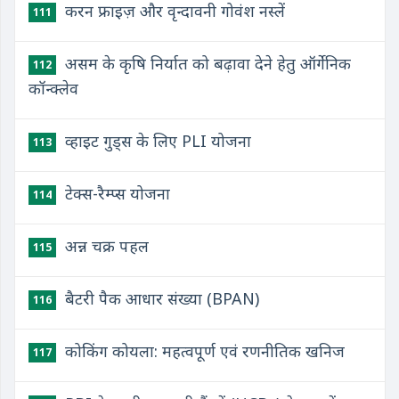
करन फ्राइज़ और वृन्दावनी गोवंश नस्लें
111
असम के कृषि निर्यात को बढ़ावा देने हेतु ऑर्गेनिक
112
कॉन्क्लेव
व्हाइट गुड्स के लिए PLI योजना
113
टेक्स-रैम्प्स योजना
114
अन्न चक्र पहल
115
बैटरी पैक आधार संख्या (BPAN)
116
कोकिंग कोयला: महत्वपूर्ण एवं रणनीतिक खनिज
117