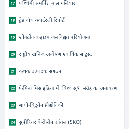
पश्चिमी समर्पित माल गलियारा
17
ट्रेड वॉच क्वार्टरली रिपोर्ट
18
शोंगटोंग-कड़छम जलविद्युत परियोजना
19
राष्ट्रीय खनिज अन्वेषण एवं विकास ट्रस्ट
20
कृषक उत्पादक संगठन
21
फेमिना मिस इंडिया में “विश्व सूत्र” संग्रह का अनावरण
22
बायो-बिटुमेन प्रौद्योगिकी
23
सुपीरियर केरोसीन ऑयल (SKO)
24