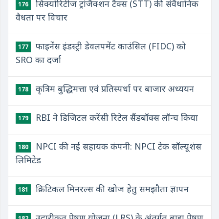
सिक्योरिटीज ट्रांजैक्शन टैक्स (STT) की संवैधानिक
176
वैधता पर विचार
फाइनेंस इंडस्ट्री डेवलपमेंट काउंसिल (FIDC) को
177
SRO का दर्जा
कृत्रिम बुद्धिमत्ता एवं प्रतिस्पर्धा पर बाजार अध्ययन
178
RBI ने डिजिटल करेंसी रिटेल सैंडबॉक्स लॉन्च किया
179
NPCI की नई सहायक कंपनी: NPCI टेक सॉल्यूशंस
180
लिमिटेड
क्रिटिकल मिनरल्स की खोज हेतु समझौता ज्ञापन
181
उदारीकृत प्रेषण योजना (LRS) के अंतर्गत बाह्य प्रेषण
182