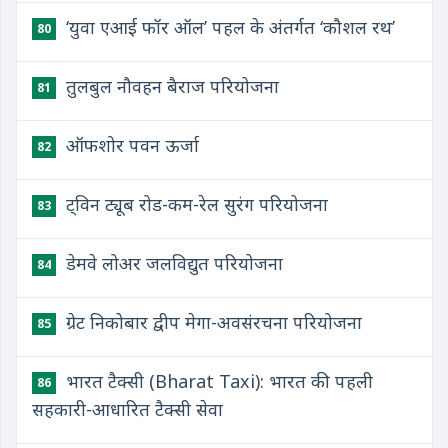
‘युवा एआई फॉर ऑल’ पहल के अंतर्गत ‘कौशल रथ’
80
तुलबुल नौवहन बैराज परियोजना
81
ऑफशोर पवन ऊर्जा
82
ट्विन ट्यूब रोड-कम-रेल सुरंग परियोजना
83
डेमवे लोअर जलविद्युत परियोजना
84
ग्रेट निकोबार द्वीप मेगा-अवसंरचना परियोजना
85
भारत टैक्सी (Bharat Taxi): भारत की पहली
86
सहकारी-आधारित टैक्सी सेवा