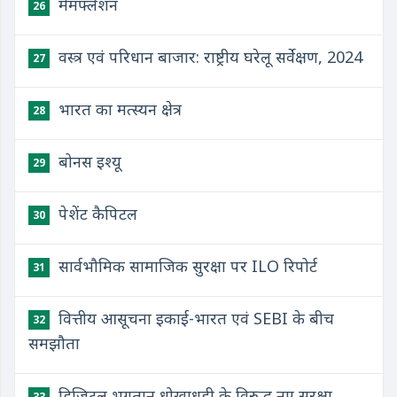
मेमफ्लेशन
26
वस्त्र एवं परिधान बाजार: राष्ट्रीय घरेलू सर्वेक्षण, 2024
27
भारत का मत्स्यन क्षेत्र
28
बोनस इश्यू
29
पेशेंट कैपिटल
30
सार्वभौमिक सामाजिक सुरक्षा पर ILO रिपोर्ट
31
वित्तीय आसूचना इकाई-भारत एवं SEBI के बीच
32
समझौता
डिजिटल भुगतान धोखाधड़ी के विरुद्ध नए सुरक्षा
33