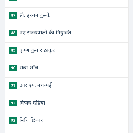
प्रो. हरमन कुल्के
87
नए राज्यपालों की नियुक्ति
88
कृष्ण कुमार ठाकुर
89
सबा शॉल
90
आर.एम. नचम्मई
91
विजय दहिया
92
निधि छिब्बर
93