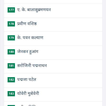
ए. के. बालासुब्रमणयन
177
प्रवीण वशिष्ठ
178
के. पवन कल्याण
179
जेनसन हुआंग
180
सरोजिनी पद्मनाथन
181
पद्मजा पटेल
182
योवेरी मुसेवेनी
183