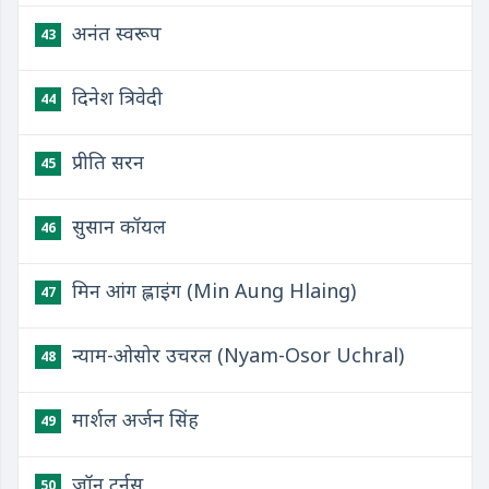
अनंत स्वरूप
43
दिनेश त्रिवेदी
44
प्रीति सरन
45
सुसान कॉयल
46
मिन आंग ह्लाइंग (Min Aung Hlaing)
47
न्याम-ओसोर उचरल (Nyam-Osor Uchral)
48
मार्शल अर्जन सिंह
49
जॉन टर्नस
50