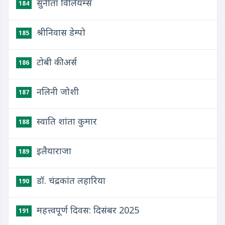
सुनीता विलियम्स
184
श्रीनिवास डेम्पो
185
टोबी कीअर्स
186
नलिनी जोशी
187
स्वाति शांता कुमार
188
इलैयाराजा
189
डॉ. चंद्रकांत लहारिया
190
महत्त्वपूर्ण दिवस: दिसंबर 2025
191