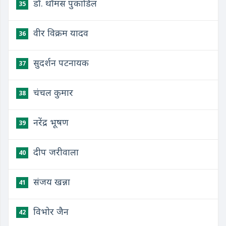
डॉ. थॉमस पुकाडिल
35
वीर विक्रम यादव
36
सुदर्शन पटनायक
37
चंचल कुमार
38
नरेंद्र भूषण
39
दीप जरीवाला
40
संजय खन्ना
41
विभोर जैन
42