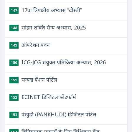
17वां त्रिपक्षीय अभ्यास “दोस्‍ती”
147
सांझा शक्ति सैन्य अभ्यास, 2025
148
ऑपरेशन पवन
149
ICG-JCG संयुक्‍त प्रतिक्रिया अभ्‍यास, 2026
150
सम्पन्न पेंशन पोर्टल
151
ECINET डिजिटल प्लेटफॉर्म
152
पंखुड़ी (PANKHUDI) डिजिटल पोर्टल
153
विनियामक मामलों के लिए विशिष्टता केंद्र