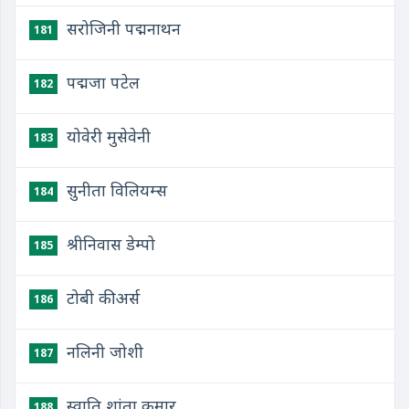
सरोजिनी पद्मनाथन
181
पद्मजा पटेल
182
योवेरी मुसेवेनी
183
सुनीता विलियम्स
184
श्रीनिवास डेम्पो
185
टोबी कीअर्स
186
नलिनी जोशी
187
स्वाति शांता कुमार
188