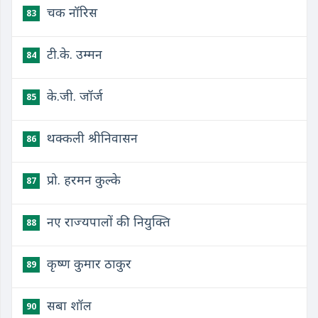
चक नॉरिस
83
टी.के. उम्मन
84
के.जी. जॉर्ज
85
थक्कली श्रीनिवासन
86
प्रो. हरमन कुल्के
87
नए राज्यपालों की नियुक्ति
88
कृष्ण कुमार ठाकुर
89
सबा शॉल
90