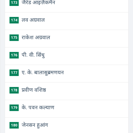
जैरेड आइज़ैकमैन
173
लव अग्रवाल
174
राकेश अग्रवाल
175
पी. वी. सिंधु
176
ए. के. बालासुब्रमणयन
177
प्रवीण वशिष्ठ
178
के. पवन कल्याण
179
जेनसन हुआंग
180