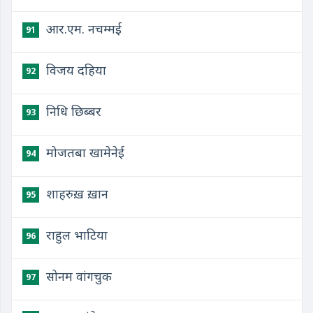
आर.एम. नचम्मई
91
विजय दहिया
92
निधि छिब्बर
93
मोजतबा खामेनेई
94
शाहरुख़ ख़ान
95
राहुल भाटिया
96
सोनम वांगचुक
97