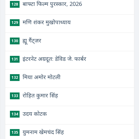
बाफ्टा फिल्म पुरस्कार, 2026
128
मणि शंकर मुखोपाध्याय
129
ह्यू गैंट्ज़र
130
इंटरनेट अग्रदूत: डेविड जे. फार्बर
131
मिया अमोर मोटली
132
रोहित कुमार सिंह
133
उदय कोटक
134
युमनाम खेमचंद सिंह
135