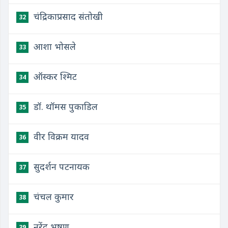
चंद्रिकाप्रसाद संतोखी
32
आशा भोसले
33
ऑस्कर श्मिट
34
डॉ. थॉमस पुकाडिल
35
वीर विक्रम यादव
36
सुदर्शन पटनायक
37
चंचल कुमार
38
नरेंद्र भूषण
39