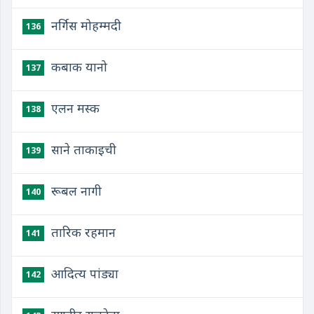
नर्गिस मोहम्मदी
136
कबाक यानो
137
एलन मस्क
138
साने ताकाइची
139
रूबल नागी
140
तारिक रहमान
141
आदित्य पांड्या
142