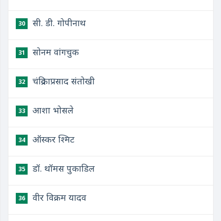
सी. डी. गोपीनाथ
30
सोनम वांगचुक
31
चंद्रिकाप्रसाद संतोखी
32
आशा भोसले
33
ऑस्कर श्मिट
34
डॉ. थॉमस पुकाडिल
35
वीर विक्रम यादव
36