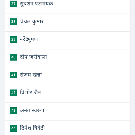
सुदर्शन पटनायक
37
चंचल कुमार
38
नरेंद्र भूषण
39
दीप जरीवाला
40
संजय खन्ना
41
विभोर जैन
42
अनंत स्वरूप
43
दिनेश त्रिवेदी
44