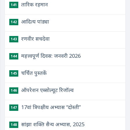
तारिक रहमान
141
आदित्य पांड्या
142
रणवीर सचदेवा
143
महत्त्वपूर्ण दिवस: जनवरी 2026
144
चर्चित पुस्तकें
145
ऑपरेशन एब्सोल्यूट रिजॉल्व
146
17वां त्रिपक्षीय अभ्यास “दोस्‍ती”
147
सांझा शक्ति सैन्य अभ्यास, 2025
148