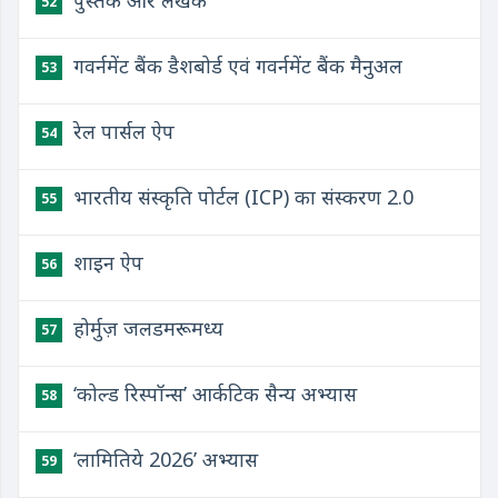
पुस्तकें और लेखक
52
गवर्नमेंट बैंक डैशबोर्ड एवं गवर्नमेंट बैंक मैनुअल
53
रेल पार्सल ऐप
54
भारतीय संस्कृति पोर्टल (ICP) का संस्करण 2.0
55
शाइन ऐप
56
होर्मुज़ जलडमरूमध्य
57
‘कोल्ड रिस्पॉन्स’ आर्कटिक सैन्य अभ्यास
58
‘लामितिये 2026’ अभ्यास
59