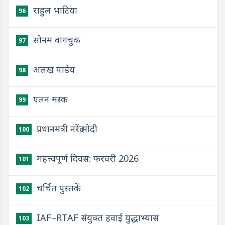
राहुल भाटिया
96
सोनम वांगचुक
97
अलख पांडेय
98
एलन मस्क
99
प्रधानमंत्री नरेंद्र मोदी
100
महत्त्वपूर्ण दिवस: फरवरी 2026
101
चर्चित पुस्तकें
102
IAF–RTAF संयुक्त हवाई युद्धाभ्यास
103