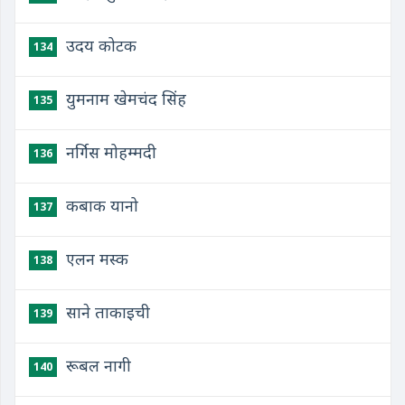
उदय कोटक
134
युमनाम खेमचंद सिंह
135
नर्गिस मोहम्मदी
136
कबाक यानो
137
एलन मस्क
138
साने ताकाइची
139
रूबल नागी
140