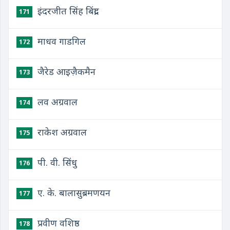
इंदरजीत सिंह बिंद्रा
171
माधव गाडगिल
172
जैरेड आइज़ैकमैन
173
लव अग्रवाल
174
राकेश अग्रवाल
175
पी. वी. सिंधु
176
ए. के. बालासुब्रमणयन
177
प्रवीण वशिष्ठ
178