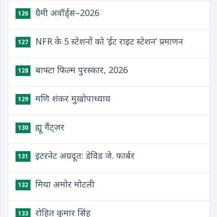
ग्रैमी अवॉर्ड्स–2026
126
NFR के 5 स्टेशनों को ‘ईट राइट स्टेशन’ प्रमाणन
127
बाफ्टा फिल्म पुरस्कार, 2026
128
मणि शंकर मुखोपाध्याय
129
ह्यू गैंट्ज़र
130
इंटरनेट अग्रदूत: डेविड जे. फार्बर
131
मिया अमोर मोटली
132
रोहित कुमार सिंह
133