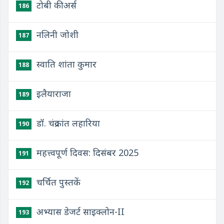
टोबी कीअर्स
186
नलिनी जोशी
187
स्वाति शांता कुमार
188
इलैयाराजा
189
डॉ. चंद्रकांत लहारिया
190
महत्त्वपूर्ण दिवस: दिसंबर 2025
191
चर्चित पुस्तकें
192
अभ्यास डेजर्ट साइक्लोन-II
193