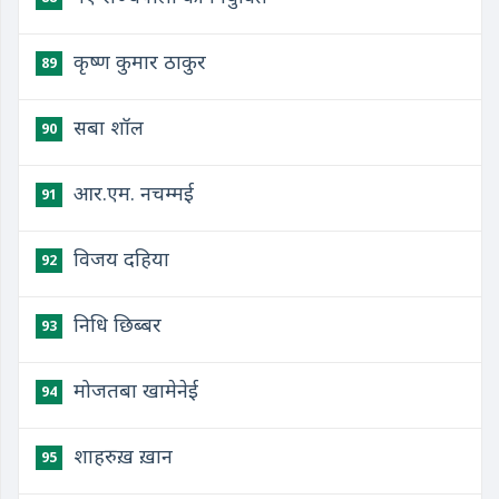
कृष्ण कुमार ठाकुर
89
सबा शॉल
90
आर.एम. नचम्मई
91
विजय दहिया
92
निधि छिब्बर
93
मोजतबा खामेनेई
94
शाहरुख़ ख़ान
95