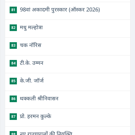
98वां अकादमी पुरस्कार (ऑस्कर 2026)
81
मधु मल्होत्रा
82
चक नॉरिस
83
टी.के. उम्मन
84
के.जी. जॉर्ज
85
थक्कली श्रीनिवासन
86
प्रो. हरमन कुल्के
87
नए राज्यपालों की नियुक्ति
88