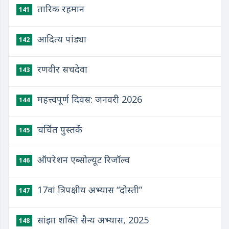
तारिक रहमान
141
आदित्य पांड्या
142
रणवीर सचदेवा
143
महत्त्वपूर्ण दिवस: जनवरी 2026
144
चर्चित पुस्तकें
145
ऑपरेशन एब्सोल्यूट रिजॉल्व
146
17वां त्रिपक्षीय अभ्यास “दोस्‍ती”
147
सांझा शक्ति सैन्य अभ्यास, 2025
148