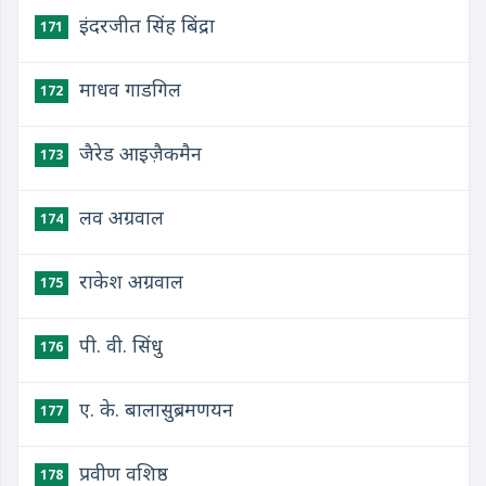
इंदरजीत सिंह बिंद्रा
171
माधव गाडगिल
172
जैरेड आइज़ैकमैन
173
लव अग्रवाल
174
राकेश अग्रवाल
175
पी. वी. सिंधु
176
ए. के. बालासुब्रमणयन
177
प्रवीण वशिष्ठ
178