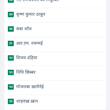
कृष्ण कुमार ठाकुर
89
सबा शॉल
90
आर.एम. नचम्मई
91
विजय दहिया
92
निधि छिब्बर
93
मोजतबा खामेनेई
94
शाहरुख़ ख़ान
95