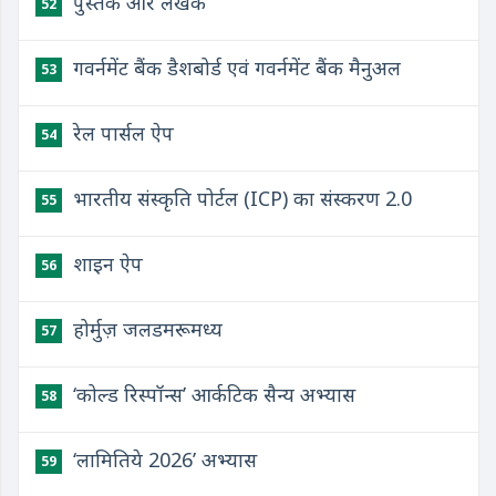
पुस्तकें और लेखक
52
गवर्नमेंट बैंक डैशबोर्ड एवं गवर्नमेंट बैंक मैनुअल
53
रेल पार्सल ऐप
54
भारतीय संस्कृति पोर्टल (ICP) का संस्करण 2.0
55
शाइन ऐप
56
होर्मुज़ जलडमरूमध्य
57
‘कोल्ड रिस्पॉन्स’ आर्कटिक सैन्य अभ्यास
58
‘लामितिये 2026’ अभ्यास
59