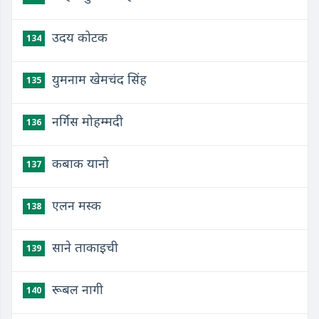
उदय कोटक
134
युमनाम खेमचंद सिंह
135
नर्गिस मोहम्मदी
136
कबाक यानो
137
एलन मस्क
138
साने ताकाइची
139
रूबल नागी
140