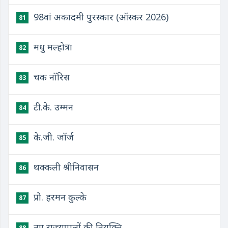
98वां अकादमी पुरस्कार (ऑस्कर 2026)
81
मधु मल्होत्रा
82
चक नॉरिस
83
टी.के. उम्मन
84
के.जी. जॉर्ज
85
थक्कली श्रीनिवासन
86
प्रो. हरमन कुल्के
87
नए राज्यपालों की नियुक्ति
88