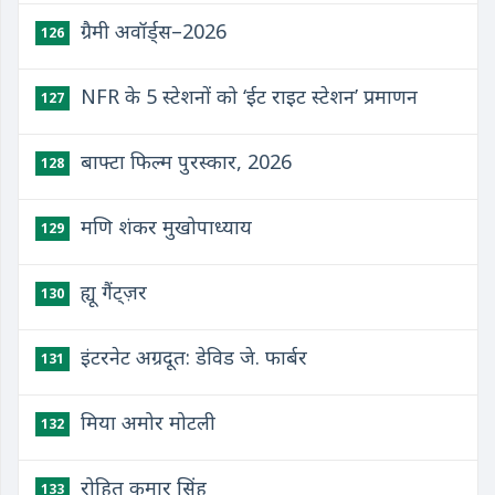
ग्रैमी अवॉर्ड्स–2026
126
NFR के 5 स्टेशनों को ‘ईट राइट स्टेशन’ प्रमाणन
127
बाफ्टा फिल्म पुरस्कार, 2026
128
मणि शंकर मुखोपाध्याय
129
ह्यू गैंट्ज़र
130
इंटरनेट अग्रदूत: डेविड जे. फार्बर
131
मिया अमोर मोटली
132
रोहित कुमार सिंह
133