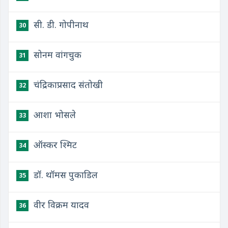
सी. डी. गोपीनाथ
30
सोनम वांगचुक
31
चंद्रिकाप्रसाद संतोखी
32
आशा भोसले
33
ऑस्कर श्मिट
34
डॉ. थॉमस पुकाडिल
35
वीर विक्रम यादव
36