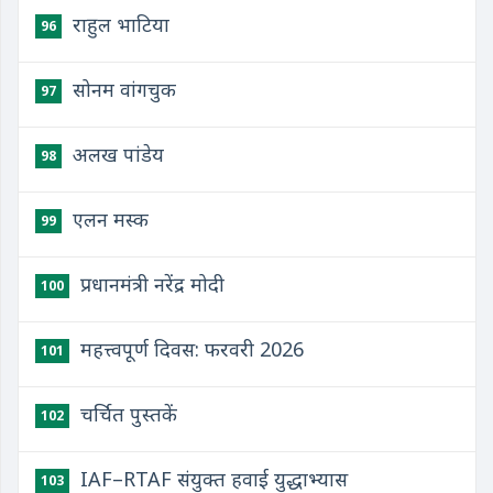
राहुल भाटिया
96
सोनम वांगचुक
97
अलख पांडेय
98
एलन मस्क
99
प्रधानमंत्री नरेंद्र मोदी
100
महत्त्वपूर्ण दिवस: फरवरी 2026
101
चर्चित पुस्तकें
102
IAF–RTAF संयुक्त हवाई युद्धाभ्यास
103