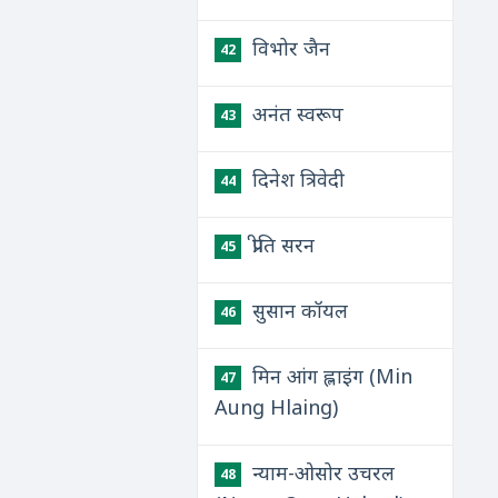
विभोर जैन
42
अनंत स्वरूप
43
दिनेश त्रिवेदी
44
प्रीति सरन
45
सुसान कॉयल
46
मिन आंग ह्लाइंग (Min
47
Aung Hlaing)
न्याम-ओसोर उचरल
48