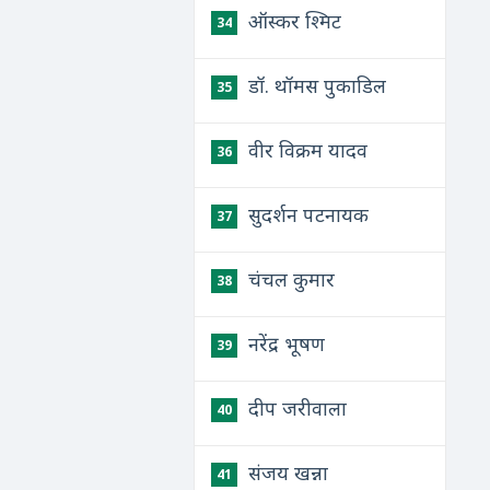
ऑस्कर श्मिट
34
डॉ. थॉमस पुकाडिल
35
वीर विक्रम यादव
36
सुदर्शन पटनायक
37
चंचल कुमार
38
नरेंद्र भूषण
39
दीप जरीवाला
40
संजय खन्ना
41