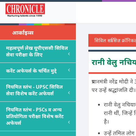
आर्काइव्स
महत्वपूर्ण लेख यूपीएससी सिविल
सेवा परीक्षा के लिए
रानी वेलु नचि
करेंट अफेयर्स के चर्चित मुद्दे
प्रधानमंत्री नरेंद्र म
नियमित स्तंभ - UPSC सिविल
पर उन्हें श्रद्धांजलि दी।
सेवा विशेष करेंट अफेयर्स
रानी वेलु नचिय
नियमित स्तंभ - PSC
s
व अन्य
रानी थीं, जिन्ह
प्रतियोगिता परीक्षा विशेष करेंट
है।
अफेयर्स
उन्हें तमिल लो