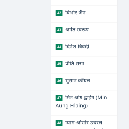
विभोर जैन
42
अनंत स्वरूप
43
दिनेश त्रिवेदी
44
प्रीति सरन
45
सुसान कॉयल
46
मिन आंग ह्लाइंग (Min
47
Aung Hlaing)
न्याम-ओसोर उचरल
48