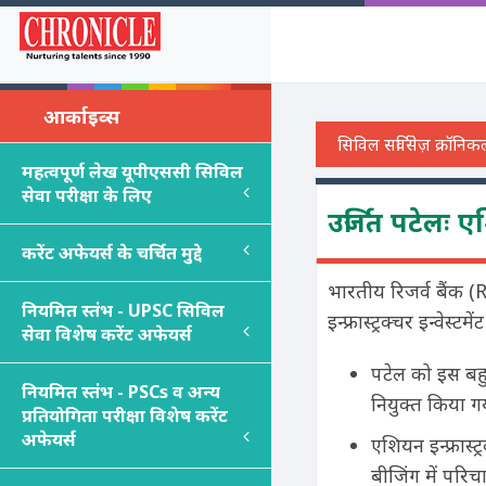
आर्काइव्स
महत्वपूर्ण लेख यूपीएससी सिविल
सेवा परीक्षा के लिए
उर्जित पटेलः एशि
करेंट अफेयर्स के चर्चित मुद्दे
भारतीय रिजर्व बैंक (
नियमित स्तंभ - UPSC सिविल
इन्फ्रास्ट्रक्चर इन्वेस
सेवा विशेष करेंट अफेयर्स
पटेल को इस बहुप
नियमित स्तंभ - PSC
s
व अन्य
नियुक्त किया गय
प्रतियोगिता परीक्षा विशेष करेंट
अफेयर्स
एशियन इन्फ्रास्ट
बीजिंग में परि