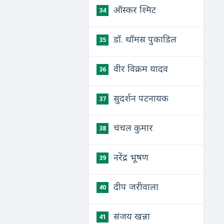
ऑस्कर श्मिट
34
डॉ. थॉमस पुकाडिल
35
वीर विक्रम यादव
36
सुदर्शन पटनायक
37
चंचल कुमार
38
नरेंद्र भूषण
39
दीप जरीवाला
40
संजय खन्ना
41