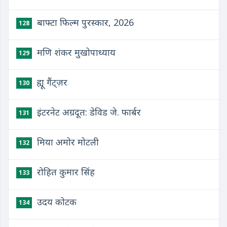
बाफ्टा फिल्म पुरस्कार, 2026
128
मणि शंकर मुखोपाध्याय
129
ह्यू गैंट्ज़र
130
इंटरनेट अग्रदूत: डेविड जे. फार्बर
131
मिया अमोर मोटली
132
रोहित कुमार सिंह
133
उदय कोटक
134