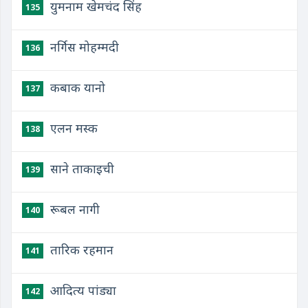
युमनाम खेमचंद सिंह
135
नर्गिस मोहम्मदी
136
कबाक यानो
137
एलन मस्क
138
साने ताकाइची
139
रूबल नागी
140
तारिक रहमान
141
आदित्य पांड्या
142