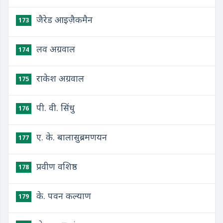
जैरेड आइज़ैकमैन
173
लव अग्रवाल
174
राकेश अग्रवाल
175
पी. वी. सिंधु
176
ए. के. बालासुब्रमणयन
177
प्रवीण वशिष्ठ
178
के. पवन कल्याण
179