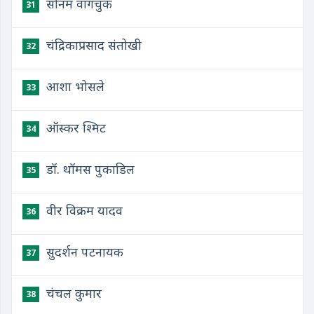
सोनम वांगचुक
31
चंद्रिकाप्रसाद संतोखी
32
आशा भोसले
33
ऑस्कर श्मिट
34
डॉ. थॉमस पुकाडिल
35
वीर विक्रम यादव
36
सुदर्शन पटनायक
37
चंचल कुमार
38