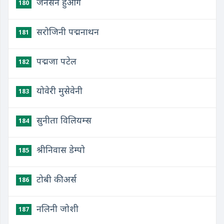
जेनसन हुआंग
180
सरोजिनी पद्मनाथन
181
पद्मजा पटेल
182
योवेरी मुसेवेनी
183
सुनीता विलियम्स
184
श्रीनिवास डेम्पो
185
टोबी कीअर्स
186
नलिनी जोशी
187