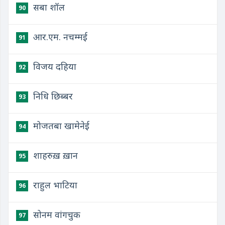
सबा शॉल
90
आर.एम. नचम्मई
91
विजय दहिया
92
निधि छिब्बर
93
मोजतबा खामेनेई
94
शाहरुख़ ख़ान
95
राहुल भाटिया
96
सोनम वांगचुक
97