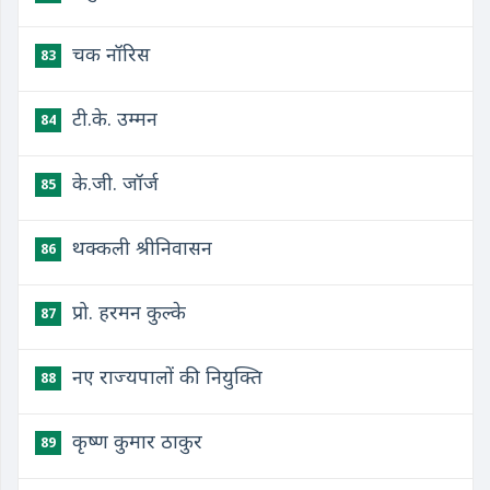
चक नॉरिस
83
टी.के. उम्मन
84
के.जी. जॉर्ज
85
थक्कली श्रीनिवासन
86
प्रो. हरमन कुल्के
87
नए राज्यपालों की नियुक्ति
88
कृष्ण कुमार ठाकुर
89