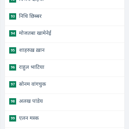
निधि छिब्बर
93
मोजतबा खामेनेई
94
शाहरुख़ ख़ान
95
राहुल भाटिया
96
सोनम वांगचुक
97
अलख पांडेय
98
एलन मस्क
99