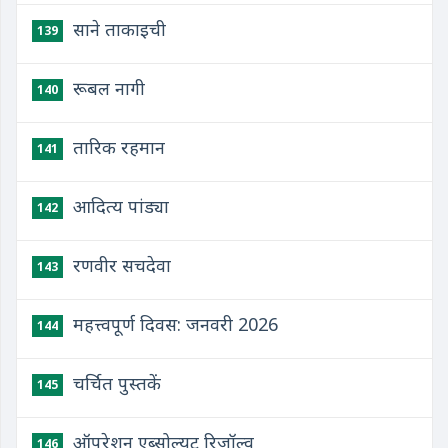
साने ताकाइची
139
रूबल नागी
140
तारिक रहमान
141
आदित्य पांड्या
142
रणवीर सचदेवा
143
महत्त्वपूर्ण दिवस: जनवरी 2026
144
चर्चित पुस्तकें
145
ऑपरेशन एब्सोल्यूट रिजॉल्व
146