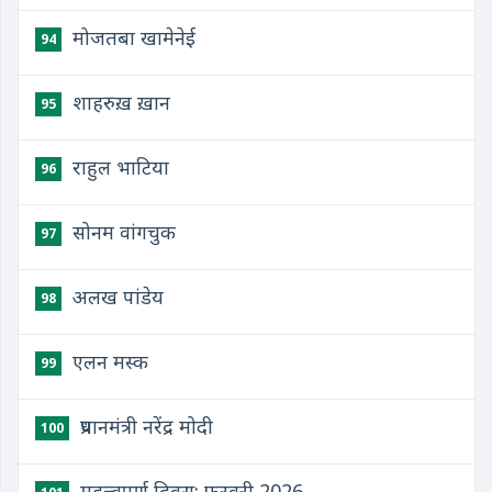
मोजतबा खामेनेई
94
शाहरुख़ ख़ान
95
राहुल भाटिया
96
सोनम वांगचुक
97
अलख पांडेय
98
एलन मस्क
99
प्रधानमंत्री नरेंद्र मोदी
100
महत्त्वपूर्ण दिवस: फरवरी 2026