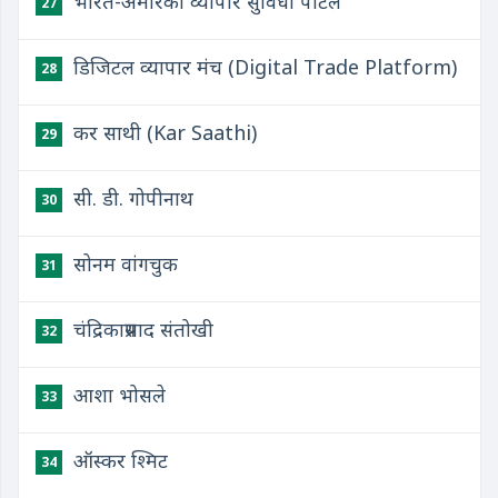
भारत-अमेरिका व्यापार सुविधा पोर्टल
27
डिजिटल व्यापार मंच (Digital Trade Platform)
28
कर साथी (Kar Saathi)
29
सी. डी. गोपीनाथ
30
सोनम वांगचुक
31
चंद्रिकाप्रसाद संतोखी
32
आशा भोसले
33
ऑस्कर श्मिट
34