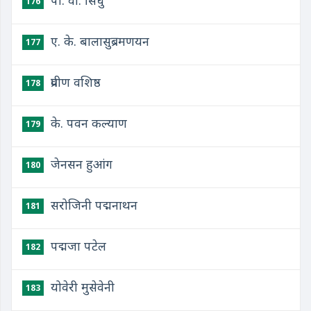
पी. वी. सिंधु
176
ए. के. बालासुब्रमणयन
177
प्रवीण वशिष्ठ
178
के. पवन कल्याण
179
जेनसन हुआंग
180
सरोजिनी पद्मनाथन
181
पद्मजा पटेल
182
योवेरी मुसेवेनी
183