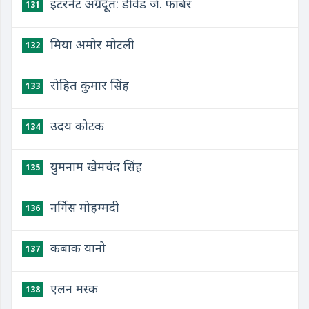
इंटरनेट अग्रदूत: डेविड जे. फार्बर
131
मिया अमोर मोटली
132
रोहित कुमार सिंह
133
उदय कोटक
134
युमनाम खेमचंद सिंह
135
नर्गिस मोहम्मदी
136
कबाक यानो
137
एलन मस्क
138