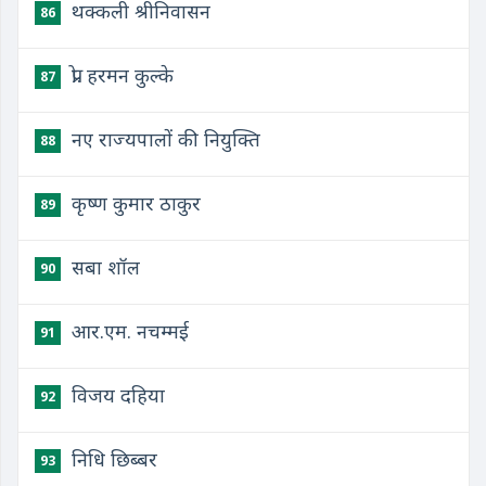
थक्कली श्रीनिवासन
86
प्रो. हरमन कुल्के
87
नए राज्यपालों की नियुक्ति
88
कृष्ण कुमार ठाकुर
89
सबा शॉल
90
आर.एम. नचम्मई
91
विजय दहिया
92
निधि छिब्बर
93