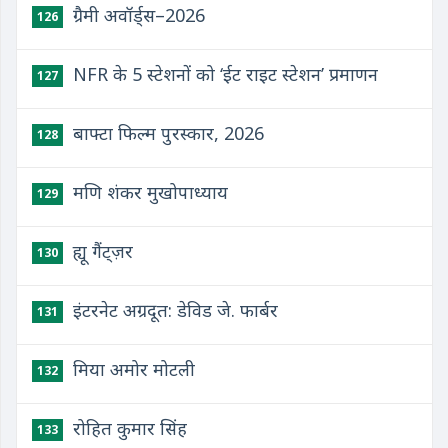
ग्रैमी अवॉर्ड्स–2026
126
NFR के 5 स्टेशनों को ‘ईट राइट स्टेशन’ प्रमाणन
127
बाफ्टा फिल्म पुरस्कार, 2026
128
मणि शंकर मुखोपाध्याय
129
ह्यू गैंट्ज़र
130
इंटरनेट अग्रदूत: डेविड जे. फार्बर
131
मिया अमोर मोटली
132
रोहित कुमार सिंह
133