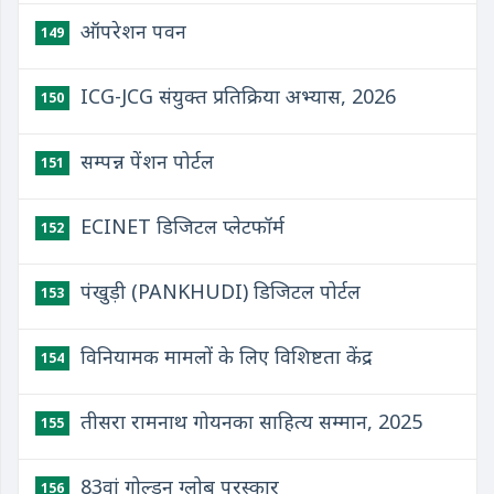
ऑपरेशन पवन
149
ICG-JCG संयुक्‍त प्रतिक्रिया अभ्‍यास, 2026
150
सम्पन्न पेंशन पोर्टल
151
ECINET डिजिटल प्लेटफॉर्म
152
पंखुड़ी (PANKHUDI) डिजिटल पोर्टल
153
विनियामक मामलों के लिए विशिष्टता केंद्र
154
तीसरा रामनाथ गोयनका साहित्य सम्मान, 2025
155
83वां गोल्डन ग्लोब पुरस्कार
156