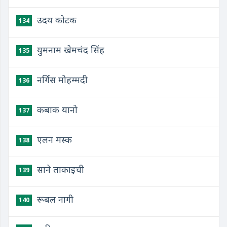
उदय कोटक
134
युमनाम खेमचंद सिंह
135
नर्गिस मोहम्मदी
136
कबाक यानो
137
एलन मस्क
138
साने ताकाइची
139
रूबल नागी
140