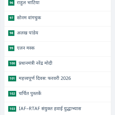
राहुल भाटिया
96
सोनम वांगचुक
97
अलख पांडेय
98
एलन मस्क
99
प्रधानमंत्री नरेंद्र मोदी
100
महत्त्वपूर्ण दिवस: फरवरी 2026
101
चर्चित पुस्तकें
102
IAF–RTAF संयुक्त हवाई युद्धाभ्यास
103