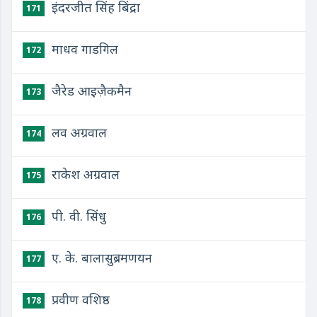
इंदरजीत सिंह बिंद्रा
171
माधव गाडगिल
172
जैरेड आइज़ैकमैन
173
लव अग्रवाल
174
राकेश अग्रवाल
175
पी. वी. सिंधु
176
ए. के. बालासुब्रमणयन
177
प्रवीण वशिष्ठ
178