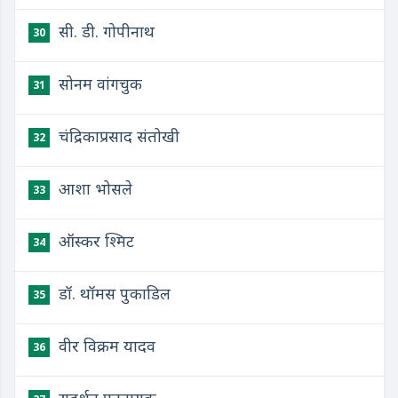
सी. डी. गोपीनाथ
30
सोनम वांगचुक
31
चंद्रिकाप्रसाद संतोखी
32
आशा भोसले
33
ऑस्कर श्मिट
34
डॉ. थॉमस पुकाडिल
35
वीर विक्रम यादव
36