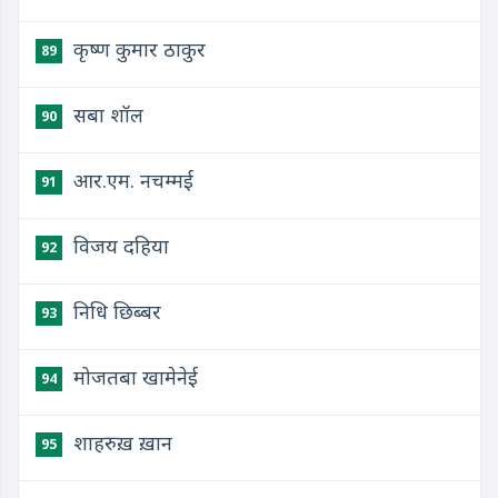
कृष्ण कुमार ठाकुर
89
सबा शॉल
90
आर.एम. नचम्मई
91
विजय दहिया
92
निधि छिब्बर
93
मोजतबा खामेनेई
94
शाहरुख़ ख़ान
95