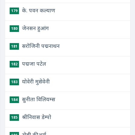
के. पवन कल्याण
179
जेनसन हुआंग
180
सरोजिनी पद्मनाथन
181
पद्मजा पटेल
182
योवेरी मुसेवेनी
183
सुनीता विलियम्स
184
श्रीनिवास डेम्पो
185
टोबी कीअर्स