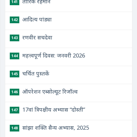
तारिक रहमान
141
आदित्य पांड्या
142
रणवीर सचदेवा
143
महत्त्वपूर्ण दिवस: जनवरी 2026
144
चर्चित पुस्तकें
145
ऑपरेशन एब्सोल्यूट रिजॉल्व
146
17वां त्रिपक्षीय अभ्यास “दोस्‍ती”
147
सांझा शक्ति सैन्य अभ्यास, 2025
148