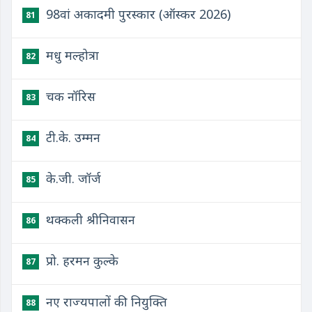
98वां अकादमी पुरस्कार (ऑस्कर 2026)
81
मधु मल्होत्रा
82
चक नॉरिस
83
टी.के. उम्मन
84
के.जी. जॉर्ज
85
थक्कली श्रीनिवासन
86
प्रो. हरमन कुल्के
87
नए राज्यपालों की नियुक्ति
88