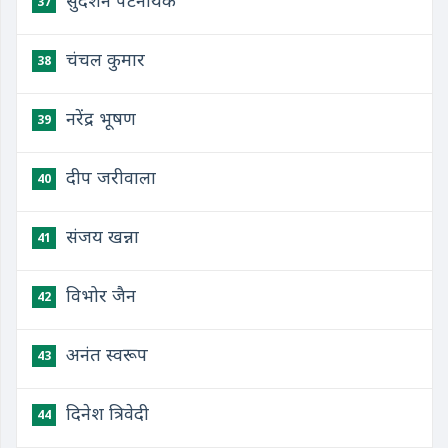
सुदर्शन पटनायक
37
चंचल कुमार
38
नरेंद्र भूषण
39
दीप जरीवाला
40
संजय खन्ना
41
विभोर जैन
42
अनंत स्वरूप
43
दिनेश त्रिवेदी
44