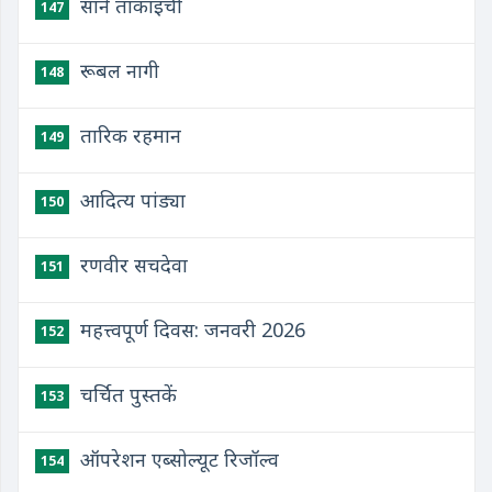
साने ताकाइची
147
रूबल नागी
148
तारिक रहमान
149
आदित्य पांड्या
150
रणवीर सचदेवा
151
महत्त्वपूर्ण दिवस: जनवरी 2026
152
चर्चित पुस्तकें
153
ऑपरेशन एब्सोल्यूट रिजॉल्व
154