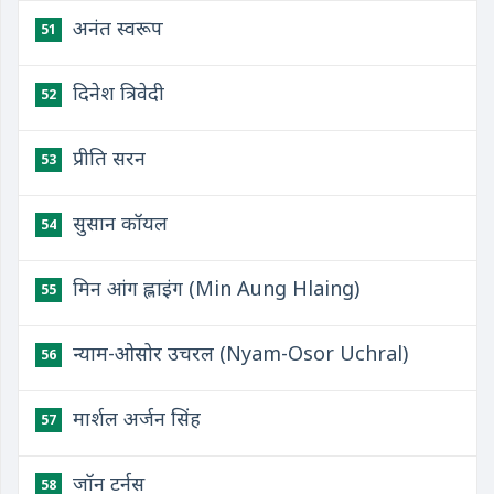
अनंत स्वरूप
51
दिनेश त्रिवेदी
52
प्रीति सरन
53
सुसान कॉयल
54
मिन आंग ह्लाइंग (Min Aung Hlaing)
55
न्याम-ओसोर उचरल (Nyam-Osor Uchral)
56
मार्शल अर्जन सिंह
57
जॉन टर्नस
58