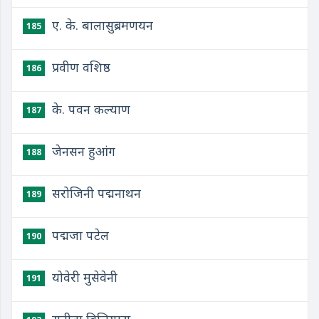
ए. के. बालासुब्रमणयन
185
प्रवीण वशिष्ठ
186
के. पवन कल्याण
187
जेनसन हुआंग
188
सरोजिनी पद्मनाथन
189
पद्मजा पटेल
190
योवेरी मुसेवेनी
191