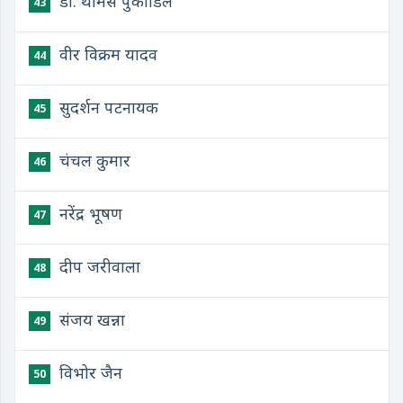
डॉ. थॉमस पुकाडिल
43
वीर विक्रम यादव
44
सुदर्शन पटनायक
45
चंचल कुमार
46
नरेंद्र भूषण
47
दीप जरीवाला
48
संजय खन्ना
49
विभोर जैन
50