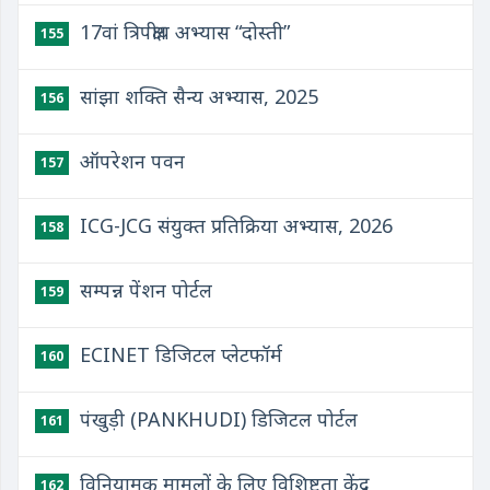
17वां त्रिपक्षीय अभ्यास “दोस्‍ती”
155
सांझा शक्ति सैन्य अभ्यास, 2025
156
ऑपरेशन पवन
157
ICG-JCG संयुक्‍त प्रतिक्रिया अभ्‍यास, 2026
158
सम्पन्न पेंशन पोर्टल
159
ECINET डिजिटल प्लेटफॉर्म
160
पंखुड़ी (PANKHUDI) डिजिटल पोर्टल
161
विनियामक मामलों के लिए विशिष्टता केंद्र
162