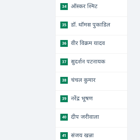
ऑस्कर श्मिट
34
डॉ. थॉमस पुकाडिल
35
वीर विक्रम यादव
36
सुदर्शन पटनायक
37
चंचल कुमार
38
नरेंद्र भूषण
39
दीप जरीवाला
40
संजय खन्ना
41