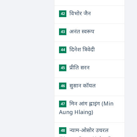
विभोर जैन
42
अनंत स्वरूप
43
दिनेश त्रिवेदी
44
प्रीति सरन
45
सुसान कॉयल
46
मिन आंग ह्लाइंग (Min
47
Aung Hlaing)
न्याम-ओसोर उचरल
48