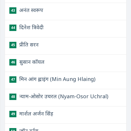
अनंत स्वरूप
43
दिनेश त्रिवेदी
44
प्रीति सरन
45
सुसान कॉयल
46
मिन आंग ह्लाइंग (Min Aung Hlaing)
47
न्याम-ओसोर उचरल (Nyam-Osor Uchral)
48
मार्शल अर्जन सिंह
49
जॉन टर्नस