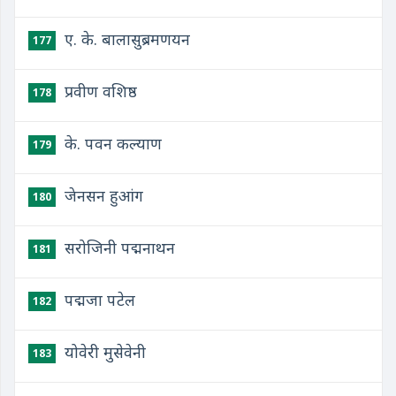
ए. के. बालासुब्रमणयन
177
प्रवीण वशिष्ठ
178
के. पवन कल्याण
179
जेनसन हुआंग
180
सरोजिनी पद्मनाथन
181
पद्मजा पटेल
182
योवेरी मुसेवेनी
183