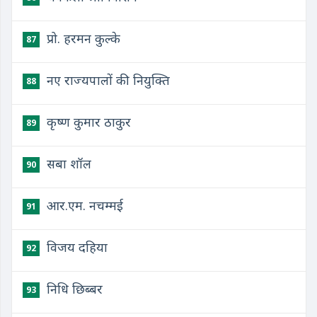
प्रो. हरमन कुल्के
87
नए राज्यपालों की नियुक्ति
88
कृष्ण कुमार ठाकुर
89
सबा शॉल
90
आर.एम. नचम्मई
91
विजय दहिया
92
निधि छिब्बर
93