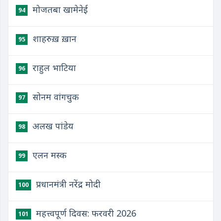
मोजतबा खामेनेई
94
शाहरुख़ ख़ान
95
राहुल भाटिया
96
सोनम वांगचुक
97
अलख पांडेय
98
एलन मस्क
99
प्रधानमंत्री नरेंद्र मोदी
100
महत्त्वपूर्ण दिवस: फरवरी 2026
101