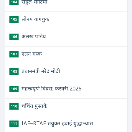
राहुल भाटिया
104
सोनम वांगचुक
105
अलख पांडेय
106
एलन मस्क
107
प्रधानमंत्री नरेंद्र मोदी
108
महत्त्वपूर्ण दिवस: फरवरी 2026
109
चर्चित पुस्तकें
110
IAF–RTAF संयुक्त हवाई युद्धाभ्यास
111