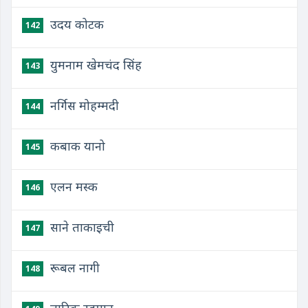
उदय कोटक
142
युमनाम खेमचंद सिंह
143
नर्गिस मोहम्मदी
144
कबाक यानो
145
एलन मस्क
146
साने ताकाइची
147
रूबल नागी
148