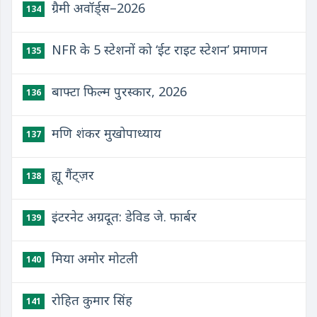
ग्रैमी अवॉर्ड्स–2026
134
NFR के 5 स्टेशनों को ‘ईट राइट स्टेशन’ प्रमाणन
135
बाफ्टा फिल्म पुरस्कार, 2026
136
मणि शंकर मुखोपाध्याय
137
ह्यू गैंट्ज़र
138
इंटरनेट अग्रदूत: डेविड जे. फार्बर
139
मिया अमोर मोटली
140
रोहित कुमार सिंह
141