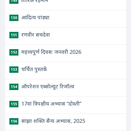
तारिक रहमान
149
आदित्य पांड्या
150
रणवीर सचदेवा
151
महत्त्वपूर्ण दिवस: जनवरी 2026
152
चर्चित पुस्तकें
153
ऑपरेशन एब्सोल्यूट रिजॉल्व
154
17वां त्रिपक्षीय अभ्यास “दोस्‍ती”
155
सांझा शक्ति सैन्य अभ्यास, 2025
156