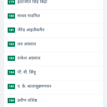
इंदरजीत सिंह बिंद्रा
179
माधव गाडगिल
180
जैरेड आइज़ैकमैन
181
लव अग्रवाल
182
राकेश अग्रवाल
183
पी. वी. सिंधु
184
ए. के. बालासुब्रमणयन
185
प्रवीण वशिष्ठ
186