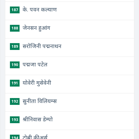
के. पवन कल्याण
187
जेनसन हुआंग
188
सरोजिनी पद्मनाथन
189
पद्मजा पटेल
190
योवेरी मुसेवेनी
191
सुनीता विलियम्स
192
श्रीनिवास डेम्पो
193
टोबी कीअर्स
194