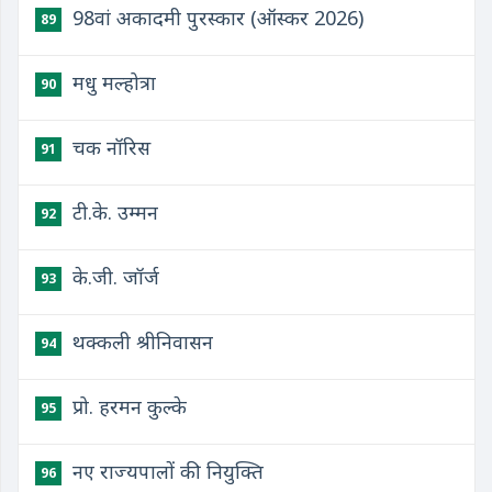
98वां अकादमी पुरस्कार (ऑस्कर 2026)
89
मधु मल्होत्रा
90
चक नॉरिस
91
टी.के. उम्मन
92
के.जी. जॉर्ज
93
थक्कली श्रीनिवासन
94
प्रो. हरमन कुल्के
95
नए राज्यपालों की नियुक्ति
96