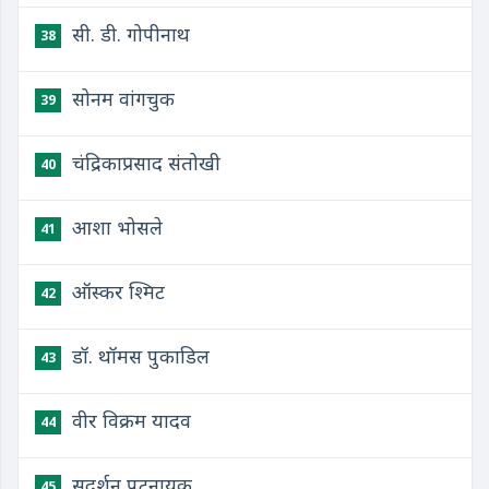
सी. डी. गोपीनाथ
38
सोनम वांगचुक
39
चंद्रिकाप्रसाद संतोखी
40
आशा भोसले
41
ऑस्कर श्मिट
42
डॉ. थॉमस पुकाडिल
43
वीर विक्रम यादव
44
सुदर्शन पटनायक
45