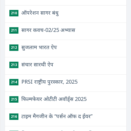
ऑपरेशन सागर बंधु
210
सागर कवच-02/25 अभ्यास
211
सुजलाम भारत ऐप
212
संचार सारथी ऐप
213
PRSI राष्ट्रीय पुरस्कार, 2025
214
फिल्मफेयर ओटीटी अवॉर्ड्स 2025
215
टाइम मैगजीन के “पर्सन ऑफ द ईयर”
216