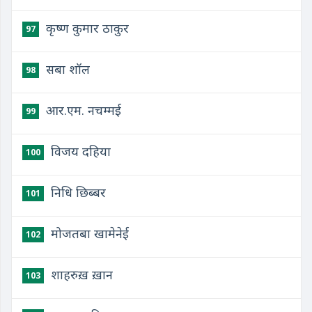
कृष्ण कुमार ठाकुर
97
सबा शॉल
98
आर.एम. नचम्मई
99
विजय दहिया
100
निधि छिब्बर
101
मोजतबा खामेनेई
102
शाहरुख़ ख़ान
103