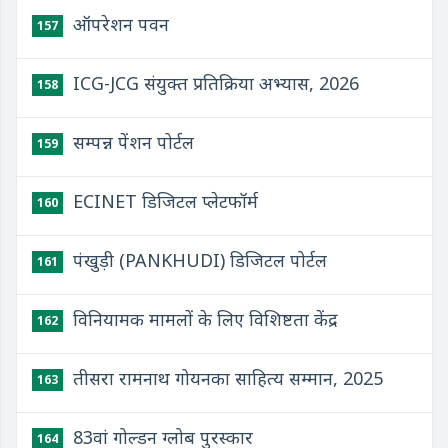
ऑपरेशन पवन
157
ICG-JCG संयुक्‍त प्रतिक्रिया अभ्‍यास, 2026
158
सम्पन्न पेंशन पोर्टल
159
ECINET डिजिटल प्लेटफॉर्म
160
पंखुड़ी (PANKHUDI) डिजिटल पोर्टल
161
विनियामक मामलों के लिए विशिष्टता केंद्र
162
तीसरा रामनाथ गोयनका साहित्य सम्मान, 2025
163
83वां गोल्डन ग्लोब पुरस्कार
164