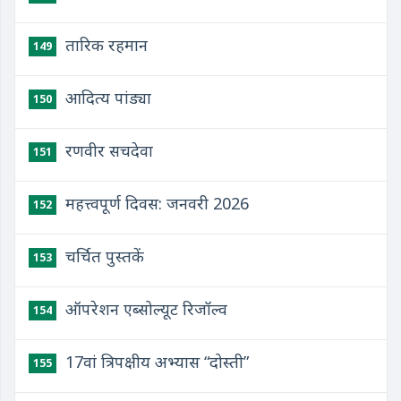
तारिक रहमान
149
आदित्य पांड्या
150
रणवीर सचदेवा
151
महत्त्वपूर्ण दिवस: जनवरी 2026
152
चर्चित पुस्तकें
153
ऑपरेशन एब्सोल्यूट रिजॉल्व
154
17वां त्रिपक्षीय अभ्यास “दोस्‍ती”
155