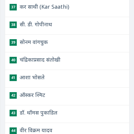
कर साथी (Kar Saathi)
37
सी. डी. गोपीनाथ
38
सोनम वांगचुक
39
चंद्रिकाप्रसाद संतोखी
40
आशा भोसले
41
ऑस्कर श्मिट
42
डॉ. थॉमस पुकाडिल
43
वीर विक्रम यादव
44