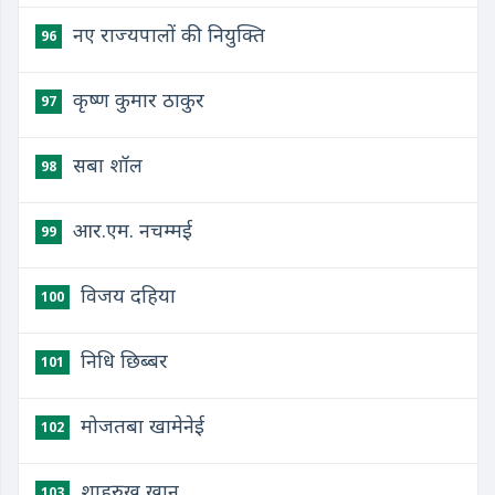
नए राज्यपालों की नियुक्ति
96
कृष्ण कुमार ठाकुर
97
सबा शॉल
98
आर.एम. नचम्मई
99
विजय दहिया
100
निधि छिब्बर
101
मोजतबा खामेनेई
102
शाहरुख़ ख़ान
103