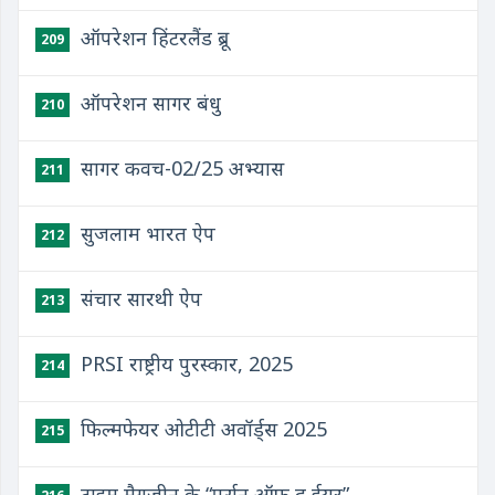
ऑपरेशन हिंटरलैंड ब्रू
209
ऑपरेशन सागर बंधु
210
सागर कवच-02/25 अभ्यास
211
सुजलाम भारत ऐप
212
संचार सारथी ऐप
213
PRSI राष्ट्रीय पुरस्कार, 2025
214
फिल्मफेयर ओटीटी अवॉर्ड्स 2025
215
टाइम मैगजीन के “पर्सन ऑफ द ईयर”