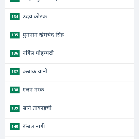
उदय कोटक
134
युमनाम खेमचंद सिंह
135
नर्गिस मोहम्मदी
136
कबाक यानो
137
एलन मस्क
138
साने ताकाइची
139
रूबल नागी
140