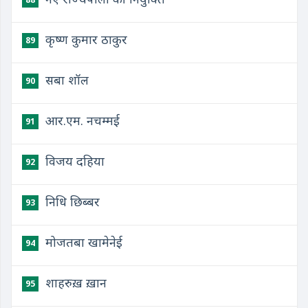
कृष्ण कुमार ठाकुर
89
सबा शॉल
90
आर.एम. नचम्मई
91
विजय दहिया
92
निधि छिब्बर
93
मोजतबा खामेनेई
94
शाहरुख़ ख़ान
95