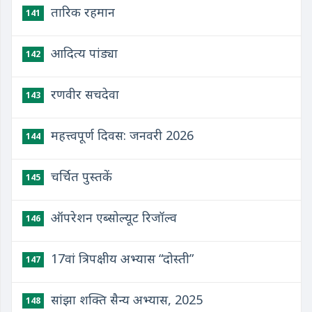
तारिक रहमान
141
आदित्य पांड्या
142
रणवीर सचदेवा
143
महत्त्वपूर्ण दिवस: जनवरी 2026
144
चर्चित पुस्तकें
145
ऑपरेशन एब्सोल्यूट रिजॉल्व
146
17वां त्रिपक्षीय अभ्यास “दोस्‍ती”
147
सांझा शक्ति सैन्य अभ्यास, 2025
148