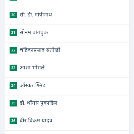
सी. डी. गोपीनाथ
30
सोनम वांगचुक
31
चंद्रिकाप्रसाद संतोखी
32
आशा भोसले
33
ऑस्कर श्मिट
34
डॉ. थॉमस पुकाडिल
35
वीर विक्रम यादव
36