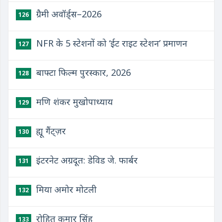
ग्रैमी अवॉर्ड्स–2026
126
NFR के 5 स्टेशनों को ‘ईट राइट स्टेशन’ प्रमाणन
127
बाफ्टा फिल्म पुरस्कार, 2026
128
मणि शंकर मुखोपाध्याय
129
ह्यू गैंट्ज़र
130
इंटरनेट अग्रदूत: डेविड जे. फार्बर
131
मिया अमोर मोटली
132
रोहित कुमार सिंह
133