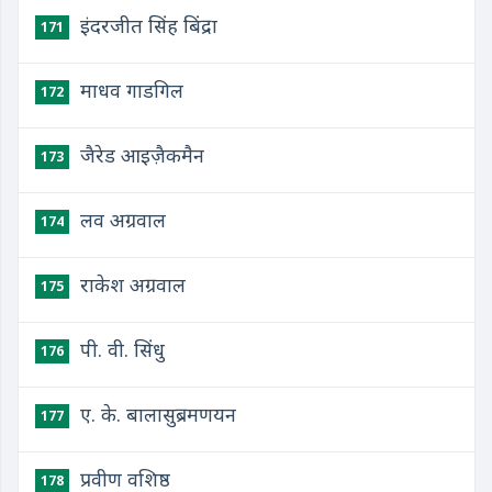
इंदरजीत सिंह बिंद्रा
171
माधव गाडगिल
172
जैरेड आइज़ैकमैन
173
लव अग्रवाल
174
राकेश अग्रवाल
175
पी. वी. सिंधु
176
ए. के. बालासुब्रमणयन
177
प्रवीण वशिष्ठ
178