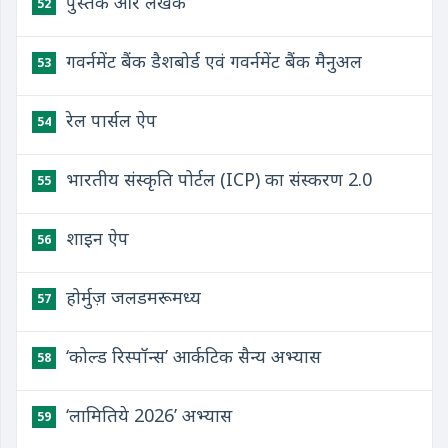
पुस्तकें और लेखक
52
गवर्नमेंट बैंक डैशबोर्ड एवं गवर्नमेंट बैंक मैनुअल
53
रेल पार्सल ऐप
54
भारतीय संस्कृति पोर्टल (ICP) का संस्करण 2.0
55
शाइन ऐप
56
होर्मुज़ जलडमरूमध्य
57
‘कोल्ड रिस्पॉन्स’ आर्कटिक सैन्य अभ्यास
58
‘लामितिये 2026’ अभ्यास
59