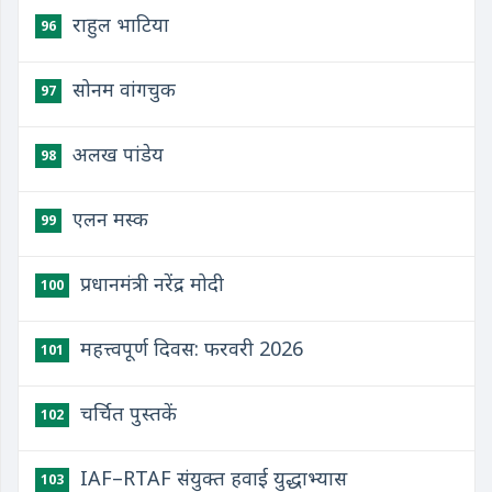
राहुल भाटिया
96
सोनम वांगचुक
97
अलख पांडेय
98
एलन मस्क
99
प्रधानमंत्री नरेंद्र मोदी
100
महत्त्वपूर्ण दिवस: फरवरी 2026
101
चर्चित पुस्तकें
102
IAF–RTAF संयुक्त हवाई युद्धाभ्यास
103