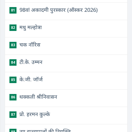
98वां अकादमी पुरस्कार (ऑस्कर 2026)
81
मधु मल्होत्रा
82
चक नॉरिस
83
टी.के. उम्मन
84
के.जी. जॉर्ज
85
थक्कली श्रीनिवासन
86
प्रो. हरमन कुल्के
87
नए राज्यपालों की नियुक्ति
88