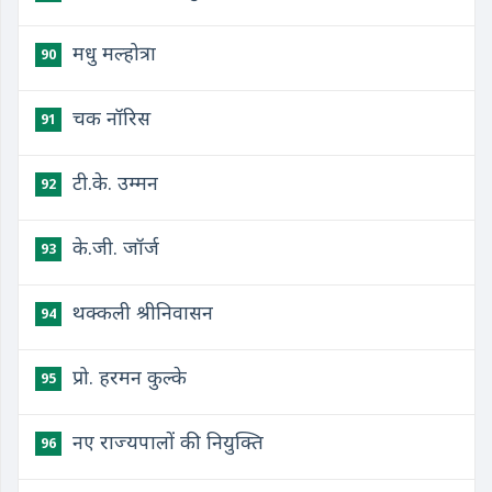
मधु मल्होत्रा
90
चक नॉरिस
91
टी.के. उम्मन
92
के.जी. जॉर्ज
93
थक्कली श्रीनिवासन
94
प्रो. हरमन कुल्के
95
नए राज्यपालों की नियुक्ति
96