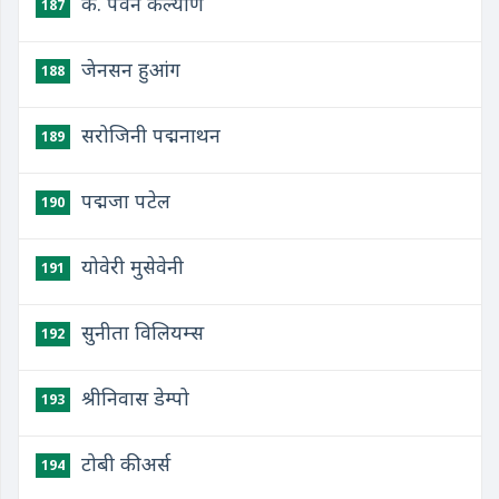
के. पवन कल्याण
187
जेनसन हुआंग
188
सरोजिनी पद्मनाथन
189
पद्मजा पटेल
190
योवेरी मुसेवेनी
191
सुनीता विलियम्स
192
श्रीनिवास डेम्पो
193
टोबी कीअर्स
194