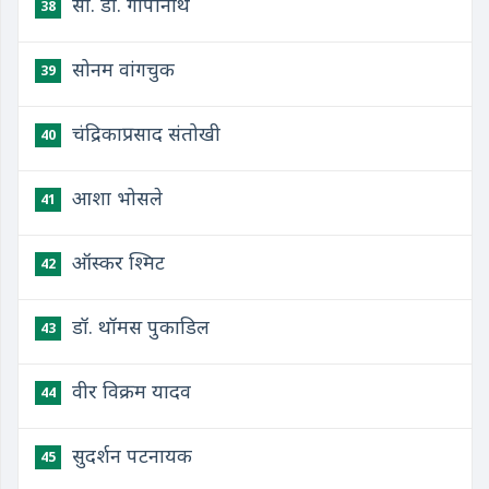
सी. डी. गोपीनाथ
38
सोनम वांगचुक
39
चंद्रिकाप्रसाद संतोखी
40
आशा भोसले
41
ऑस्कर श्मिट
42
डॉ. थॉमस पुकाडिल
43
वीर विक्रम यादव
44
सुदर्शन पटनायक
45