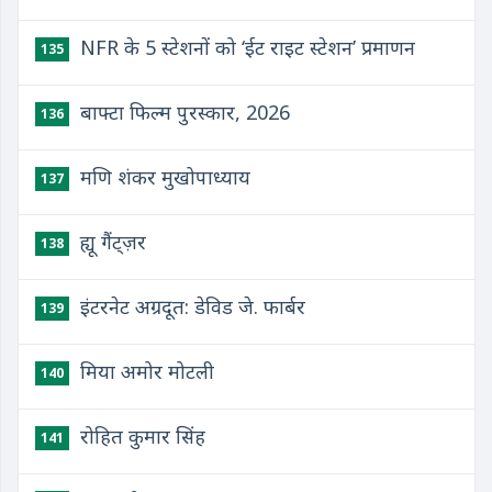
NFR के 5 स्टेशनों को ‘ईट राइट स्टेशन’ प्रमाणन
135
बाफ्टा फिल्म पुरस्कार, 2026
136
मणि शंकर मुखोपाध्याय
137
ह्यू गैंट्ज़र
138
इंटरनेट अग्रदूत: डेविड जे. फार्बर
139
मिया अमोर मोटली
140
रोहित कुमार सिंह
141