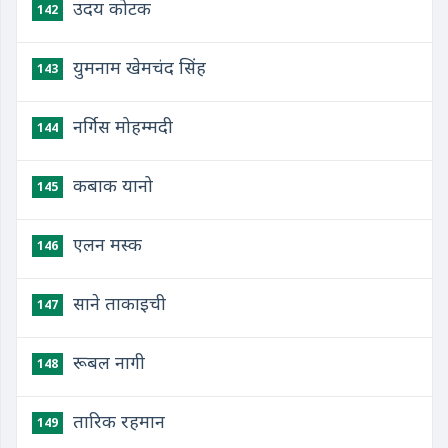
उदय कोटक
142
युमनाम खेमचंद सिंह
143
नर्गिस मोहम्मदी
144
कबाक यानो
145
एलन मस्क
146
साने ताकाइची
147
रूबल नागी
148
तारिक रहमान
149