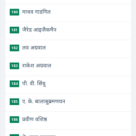
माधव गाडगिल
180
जैरेड आइज़ैकमैन
181
लव अग्रवाल
182
राकेश अग्रवाल
183
पी. वी. सिंधु
184
ए. के. बालासुब्रमणयन
185
प्रवीण वशिष्ठ
186