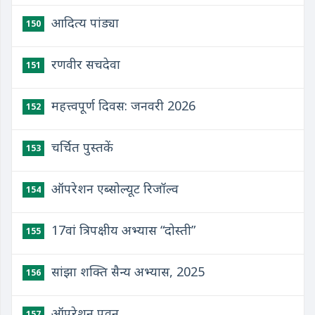
आदित्य पांड्या
150
रणवीर सचदेवा
151
महत्त्वपूर्ण दिवस: जनवरी 2026
152
चर्चित पुस्तकें
153
ऑपरेशन एब्सोल्यूट रिजॉल्व
154
17वां त्रिपक्षीय अभ्यास “दोस्‍ती”
155
सांझा शक्ति सैन्य अभ्यास, 2025
156
ऑपरेशन पवन
157