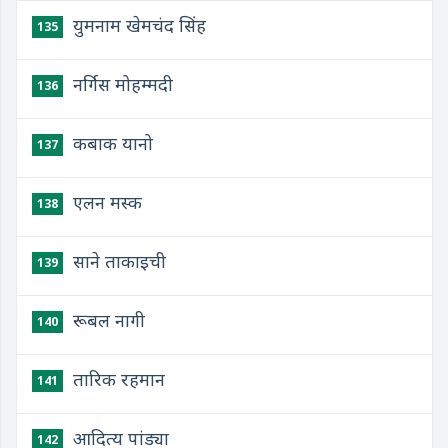
युमनाम खेमचंद सिंह
135
नर्गिस मोहम्मदी
136
कबाक यानो
137
एलन मस्क
138
साने ताकाइची
139
रूबल नागी
140
तारिक रहमान
141
आदित्य पांड्या
142