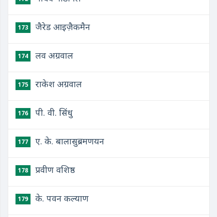
जैरेड आइज़ैकमैन
173
लव अग्रवाल
174
राकेश अग्रवाल
175
पी. वी. सिंधु
176
ए. के. बालासुब्रमणयन
177
प्रवीण वशिष्ठ
178
के. पवन कल्याण
179