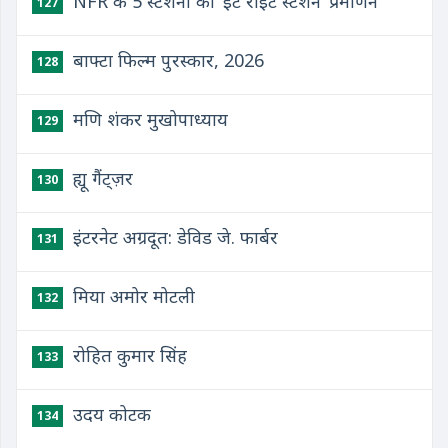
NFR के 5 स्टेशनों को ‘ईट राइट स्टेशन’ प्रमाणन
127
बाफ्टा फिल्म पुरस्कार, 2026
128
मणि शंकर मुखोपाध्याय
129
ह्यू गैंट्ज़र
130
इंटरनेट अग्रदूत: डेविड जे. फार्बर
131
मिया अमोर मोटली
132
रोहित कुमार सिंह
133
उदय कोटक
134