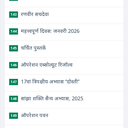
रणवीर सचदेवा
143
महत्त्वपूर्ण दिवस: जनवरी 2026
144
चर्चित पुस्तकें
145
ऑपरेशन एब्सोल्यूट रिजॉल्व
146
17वां त्रिपक्षीय अभ्यास “दोस्‍ती”
147
सांझा शक्ति सैन्य अभ्यास, 2025
148
ऑपरेशन पवन
149