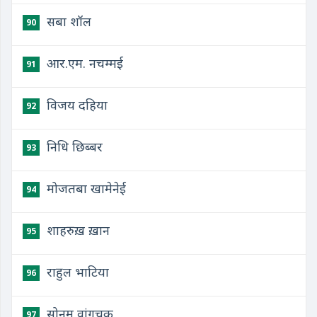
सबा शॉल
90
आर.एम. नचम्मई
91
विजय दहिया
92
निधि छिब्बर
93
मोजतबा खामेनेई
94
शाहरुख़ ख़ान
95
राहुल भाटिया
96
सोनम वांगचुक
97