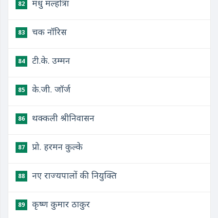
मधु मल्होत्रा
82
चक नॉरिस
83
टी.के. उम्मन
84
के.जी. जॉर्ज
85
थक्कली श्रीनिवासन
86
प्रो. हरमन कुल्के
87
नए राज्यपालों की नियुक्ति
88
कृष्ण कुमार ठाकुर
89