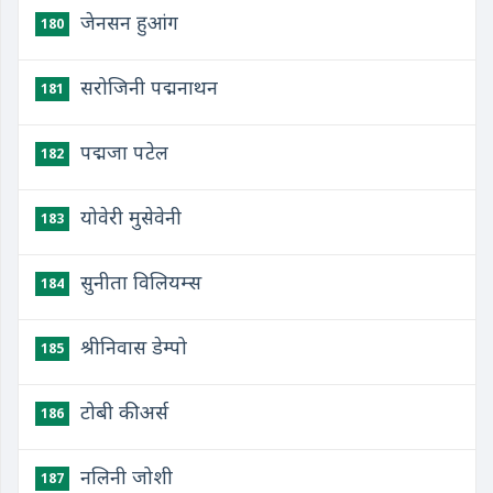
जेनसन हुआंग
180
सरोजिनी पद्मनाथन
181
पद्मजा पटेल
182
योवेरी मुसेवेनी
183
सुनीता विलियम्स
184
श्रीनिवास डेम्पो
185
टोबी कीअर्स
186
नलिनी जोशी
187