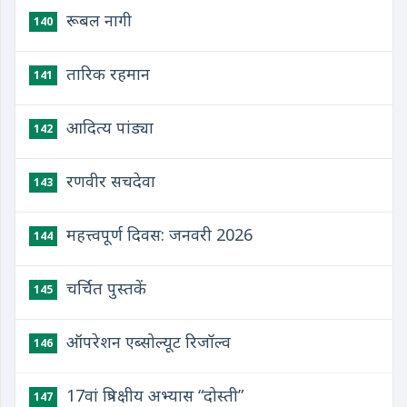
रूबल नागी
140
तारिक रहमान
141
आदित्य पांड्या
142
रणवीर सचदेवा
143
महत्त्वपूर्ण दिवस: जनवरी 2026
144
चर्चित पुस्तकें
145
ऑपरेशन एब्सोल्यूट रिजॉल्व
146
17वां त्रिपक्षीय अभ्यास “दोस्‍ती”
147