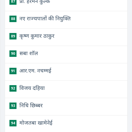
प्रो. हरमन कुल्के
87
नए राज्यपालों की नियुक्ति
88
कृष्ण कुमार ठाकुर
89
सबा शॉल
90
आर.एम. नचम्मई
91
विजय दहिया
92
निधि छिब्बर
93
मोजतबा खामेनेई
94