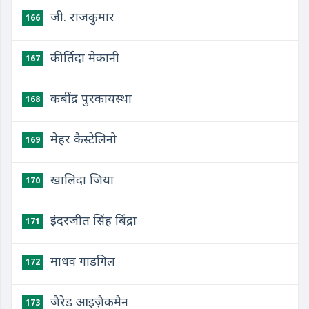
जी. राजकुमार
166
कीर्तिदा मेकानी
167
कबींद्र पुरकायस्था
168
मेहर कैस्टेलिनो
169
खालिदा जिया
170
इंदरजीत सिंह बिंद्रा
171
माधव गाडगिल
172
जैरेड आइज़ैकमैन
173