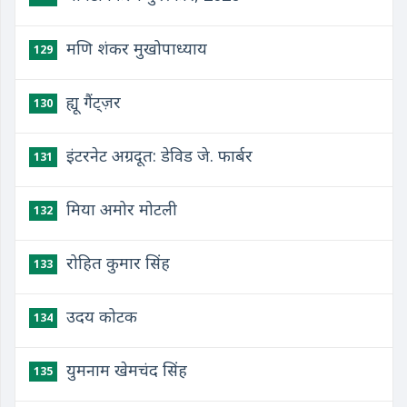
मणि शंकर मुखोपाध्याय
129
ह्यू गैंट्ज़र
130
इंटरनेट अग्रदूत: डेविड जे. फार्बर
131
मिया अमोर मोटली
132
रोहित कुमार सिंह
133
उदय कोटक
134
युमनाम खेमचंद सिंह
135