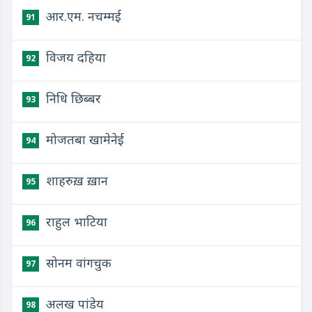
आर.एम. नचम्मई
91
विजय दहिया
92
निधि छिब्बर
93
मोजतबा खामेनेई
94
शाहरुख़ ख़ान
95
राहुल भाटिया
96
सोनम वांगचुक
97
अलख पांडेय
98