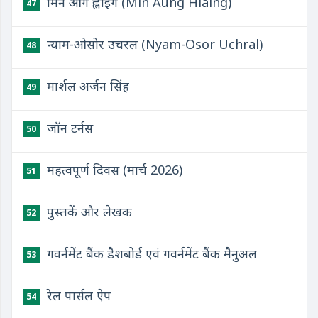
मिन आंग ह्लाइंग (Min Aung Hlaing)
47
न्याम-ओसोर उचरल (Nyam-Osor Uchral)
48
मार्शल अर्जन सिंह
49
जॉन टर्नस
50
महत्वपूर्ण दिवस (मार्च 2026)
51
पुस्तकें और लेखक
52
गवर्नमेंट बैंक डैशबोर्ड एवं गवर्नमेंट बैंक मैनुअल
53
रेल पार्सल ऐप
54