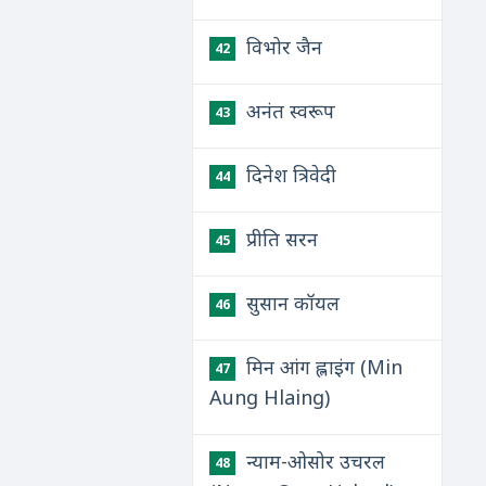
विभोर जैन
42
अनंत स्वरूप
43
दिनेश त्रिवेदी
44
प्रीति सरन
45
सुसान कॉयल
46
मिन आंग ह्लाइंग (Min
47
Aung Hlaing)
न्याम-ओसोर उचरल
48