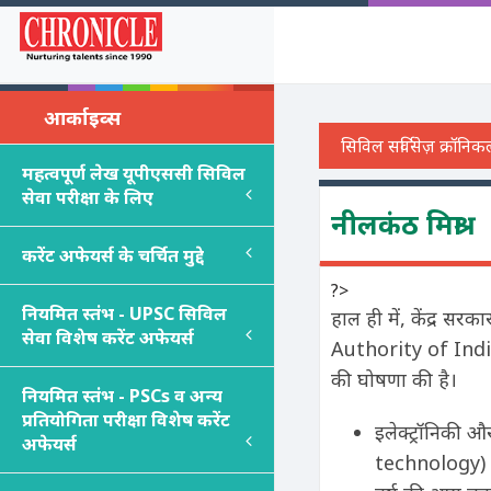
आर्काइव्स
महत्वपूर्ण लेख यूपीएससी सिविल
सेवा परीक्षा के लिए
नीलकंठ मिश्रा
करेंट अफेयर्स के चर्चित मुद्दे
?>
नियमित स्तंभ - UPSC सिविल
हाल ही में, केंद्र स
सेवा विशेष करेंट अफेयर्स
Authority of India 
की घोषणा की है।
नियमित स्तंभ - PSC
s
व अन्य
प्रतियोगिता परीक्षा विशेष करेंट
इलेक्ट्रॉनिकी 
अफेयर्स
technology) द्