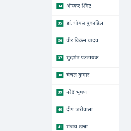
ऑस्कर श्मिट
34
डॉ. थॉमस पुकाडिल
35
वीर विक्रम यादव
36
सुदर्शन पटनायक
37
चंचल कुमार
38
नरेंद्र भूषण
39
दीप जरीवाला
40
संजय खन्ना
41