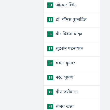
ऑस्कर श्मिट
34
डॉ. थॉमस पुकाडिल
35
वीर विक्रम यादव
36
सुदर्शन पटनायक
37
चंचल कुमार
38
नरेंद्र भूषण
39
दीप जरीवाला
40
संजय खन्ना
41