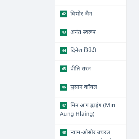
विभोर जैन
42
अनंत स्वरूप
43
दिनेश त्रिवेदी
44
प्रीति सरन
45
सुसान कॉयल
46
मिन आंग ह्लाइंग (Min
47
Aung Hlaing)
न्याम-ओसोर उचरल
48