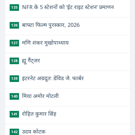
NFR के 5 स्टेशनों को ‘ईट राइट स्टेशन’ प्रमाणन
135
बाफ्टा फिल्म पुरस्कार, 2026
136
मणि शंकर मुखोपाध्याय
137
ह्यू गैंट्ज़र
138
इंटरनेट अग्रदूत: डेविड जे. फार्बर
139
मिया अमोर मोटली
140
रोहित कुमार सिंह
141
उदय कोटक
142