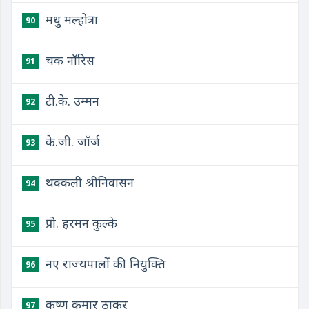
मधु मल्होत्रा
90
चक नॉरिस
91
टी.के. उम्मन
92
के.जी. जॉर्ज
93
थक्कली श्रीनिवासन
94
प्रो. हरमन कुल्के
95
नए राज्यपालों की नियुक्ति
96
कृष्ण कुमार ठाकुर
97