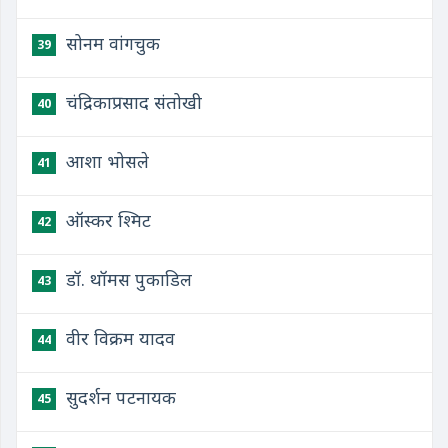
सोनम वांगचुक
39
चंद्रिकाप्रसाद संतोखी
40
आशा भोसले
41
ऑस्कर श्मिट
42
डॉ. थॉमस पुकाडिल
43
वीर विक्रम यादव
44
सुदर्शन पटनायक
45