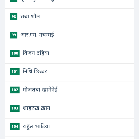
सबा शॉल
98
आर.एम. नचम्मई
99
विजय दहिया
100
निधि छिब्बर
101
मोजतबा खामेनेई
102
शाहरुख़ ख़ान
103
राहुल भाटिया
104