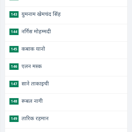
युमनाम खेमचंद सिंह
143
नर्गिस मोहम्मदी
144
कबाक यानो
145
एलन मस्क
146
साने ताकाइची
147
रूबल नागी
148
तारिक रहमान
149