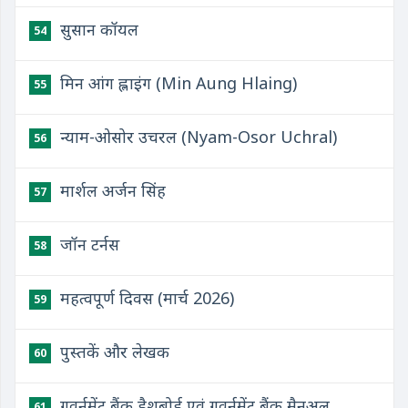
सुसान कॉयल
54
मिन आंग ह्लाइंग (Min Aung Hlaing)
55
न्याम-ओसोर उचरल (Nyam-Osor Uchral)
56
मार्शल अर्जन सिंह
57
जॉन टर्नस
58
महत्वपूर्ण दिवस (मार्च 2026)
59
पुस्तकें और लेखक
60
गवर्नमेंट बैंक डैशबोर्ड एवं गवर्नमेंट बैंक मैनुअल
61