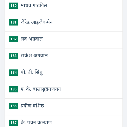
माधव गाडगिल
180
जैरेड आइज़ैकमैन
181
लव अग्रवाल
182
राकेश अग्रवाल
183
पी. वी. सिंधु
184
ए. के. बालासुब्रमणयन
185
प्रवीण वशिष्ठ
186
के. पवन कल्याण
187