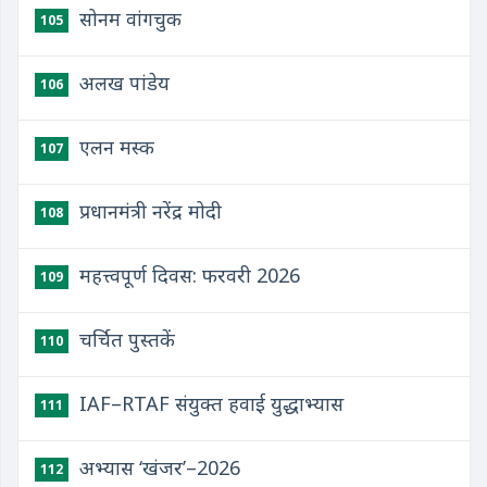
सोनम वांगचुक
105
अलख पांडेय
106
एलन मस्क
107
प्रधानमंत्री नरेंद्र मोदी
108
महत्त्वपूर्ण दिवस: फरवरी 2026
109
चर्चित पुस्तकें
110
IAF–RTAF संयुक्त हवाई युद्धाभ्यास
111
अभ्यास ‘खंजर’–2026
112