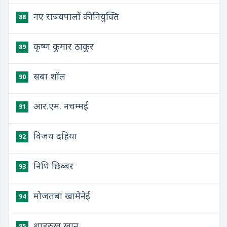
नए राज्यपालों की नियुक्ति
88
कृष्ण कुमार ठाकुर
89
सबा शॉल
90
आर.एम. नचम्मई
91
विजय दहिया
92
निधि छिब्बर
93
मोजतबा खामेनेई
94
शाहरुख़ ख़ान
95