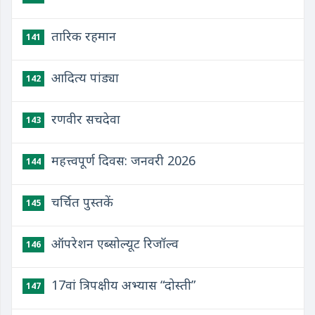
तारिक रहमान
141
आदित्य पांड्या
142
रणवीर सचदेवा
143
महत्त्वपूर्ण दिवस: जनवरी 2026
144
चर्चित पुस्तकें
145
ऑपरेशन एब्सोल्यूट रिजॉल्व
146
17वां त्रिपक्षीय अभ्यास “दोस्‍ती”
147