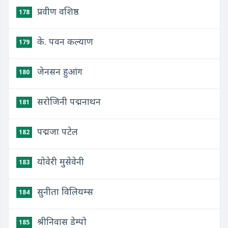
प्रवीण वशिष्ठ
178
के. पवन कल्याण
179
जेनसन हुआंग
180
सरोजिनी पद्मनाथन
181
पद्मजा पटेल
182
योवेरी मुसेवेनी
183
सुनीता विलियम्स
184
श्रीनिवास डेम्पो
185