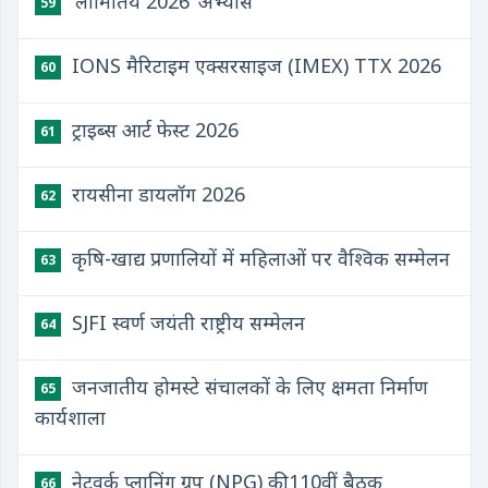
‘लामितिये 2026’ अभ्यास
59
IONS मैरिटाइम एक्सरसाइज (IMEX) TTX 2026
60
ट्राइब्स आर्ट फेस्ट 2026
61
रायसीना डायलॉग 2026
62
कृषि-खाद्य प्रणालियों में महिलाओं पर वैश्विक सम्मेलन
63
SJFI स्वर्ण जयंती राष्ट्रीय सम्मेलन
64
जनजातीय होमस्टे संचालकों के लिए क्षमता निर्माण
65
कार्यशाला
नेटवर्क प्लानिंग ग्रुप (NPG) की 110वीं बैठक
66