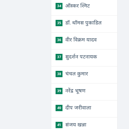
ऑस्कर श्मिट
34
डॉ. थॉमस पुकाडिल
35
वीर विक्रम यादव
36
सुदर्शन पटनायक
37
चंचल कुमार
38
नरेंद्र भूषण
39
दीप जरीवाला
40
संजय खन्ना
41