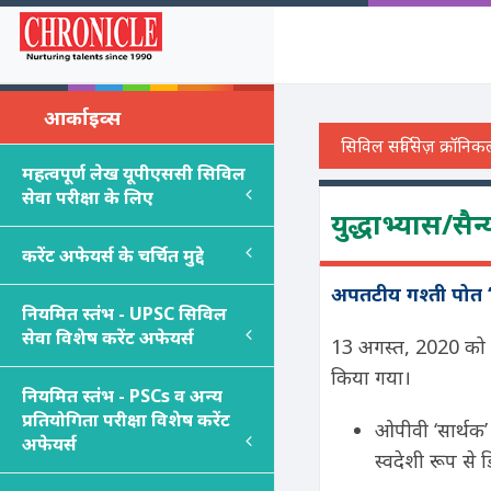
आर्काइव्स
महत्वपूर्ण लेख यूपीएससी सिविल
सेवा परीक्षा के लिए
युद्धाभ्यास/सै
करेंट अफेयर्स के चर्चित मुद्दे
अपतटीय गश्ती पोत ‘
नियमित स्तंभ - UPSC सिविल
सेवा विशेष करेंट अफेयर्स
13 अगस्त, 2020 को भ
किया गया।
नियमित स्तंभ - PSC
s
व अन्य
प्रतियोगिता परीक्षा विशेष करेंट
ओपीवी ‘सार्थक’ 
अफेयर्स
स्वदेशी रूप से