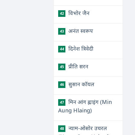
विभोर जैन
42
अनंत स्वरूप
43
दिनेश त्रिवेदी
44
प्रीति सरन
45
सुसान कॉयल
46
मिन आंग ह्लाइंग (Min
47
Aung Hlaing)
न्याम-ओसोर उचरल
48