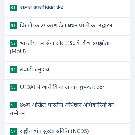
जलज आजीविका केंद्र
91
विस्फोटक उपकरण डेटा प्रबंधन प्रणाली का उद्घाटन
92
भारतीय थल सेना और IISc के बीच समझौता
93
(MoU)
लंबाडी समुदाय
94
UIDAI ने जारी किया आधार शुभंकर: उदय
95
86वां अखिल भारतीय अधिष्ठान अधिकारियों का
96
सम्मेलन
राष्ट्रीय बांध सुरक्षा समिति (NCDS)
97