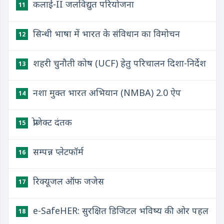
कलाई-II जलविद्युत परियोजना
11
सिन्धी भाषा में भारत के संविधान का विमोचन
12
शहरी चुनौती कोष (UCF) हेतु परिचालन दिशा-निर्देश
13
नशा मुक्त भारत अभियान (NMBA) 2.0 ऐप
14
प्रोजेक्ट दंतक
15
सम्पन्न प्लेटफॉर्म
16
रिक्यूजल ऑफ जजेस
17
e-SafeHER: सुरक्षित डिजिटल भविष्य की ओर पहल
18