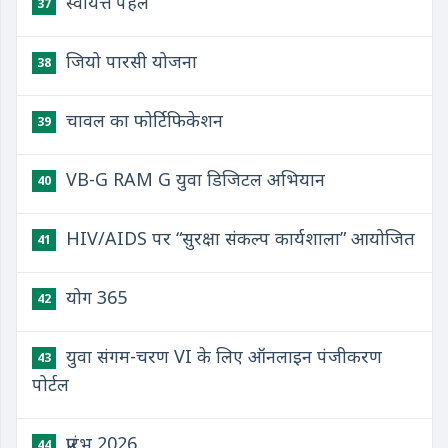
स्वायत्त पहल
37
जियो पारसी योजना
38
चावल का फोर्टिफिकेशन
39
VB-G RAM G युवा डिजिटल अभियान
40
HIV/AIDS पर “सुरक्षा संकल्प कार्यशाला” आयोजित
41
योग 365
42
युवा संगम-चरण VI के लिए ऑनलाइन पंजीकरण
43
पोर्टल
प्रारंभ 2026
44