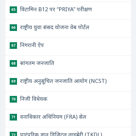
विटामिन B12 पर “PRIYA” परीक्षण
65
राष्ट्रीय युवा संसद योजना वेब पोर्टल
66
निगरानी ऐप
67
सांगतम जनजाति
68
राष्ट्रीय अनुसूचित जनजाति आयोग (NCST)
69
निजी विधेयक
70
वनाधिकार अधिनियम (FRA) सेल
71
पारंपरिक ज्ञान डिजिटल लाइब्रेरी (TKDL)
72