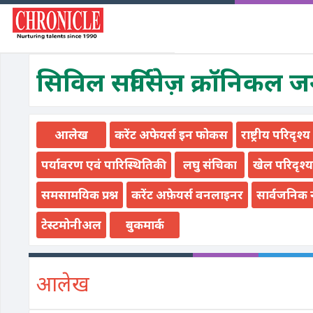
सिविल सर्विसेज़ क्रॉनिकल 
आलेख
करेंट अफेयर्स इन फोकस
राष्ट्रीय परिदृश्य
पर्यावरण एवं पारिस्थितिकी
लघु संचिका
खेल परिदृश्य
समसामयिक प्रश्न
करेंट अफ़ेयर्स वनलाइनर
सार्वजनिक 
टेस्टमोनीअल
बुकमार्क
आलेख