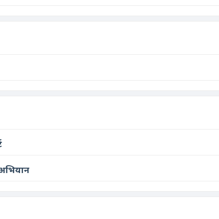
ट
य अभियान