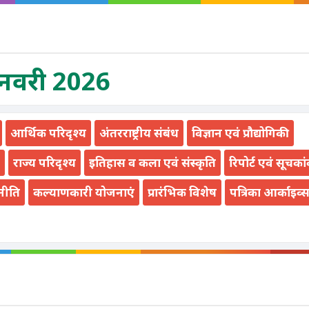
जनवरी 2026
आर्थिक परिदृश्य
अंतरराष्ट्रीय संबंध
विज्ञान एवं प्रौद्योगिकी
राज्य परिदृश्य
इतिहास व कला एवं संस्कृति
रिपोर्ट एवं सूचका
नीति
कल्याणकारी योजनाएं
प्रारंभिक विशेष
पत्रिका आर्काइव्