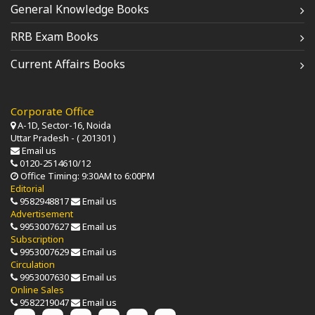
General Knowledge Books
RRB Exam Books
Current Affairs Books
Corporate Office
A-1D, Sector-16, Noida
Uttar Pradesh - ( 201301 )
Email us
0120-2514610/12
Office Timing: 9:30AM to 6:00PM
Editorial
9582948817
Email us
Advertisement
9953007627
Email us
Subscription
9953007629
Email us
Circulation
9953007630
Email us
Online Sales
9582219047
Email us