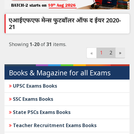
एआईएफएफ मेन्स फुटबॉलर ऑफ द ईयर 2020-
21
Showing
1-20
of
31
items.
1
2
»
«
Books & Magazine for all Exams
UPSC Exams Books
SSC Exams Books
State PSCs Exams Books
Teacher Recruitment Exams Books