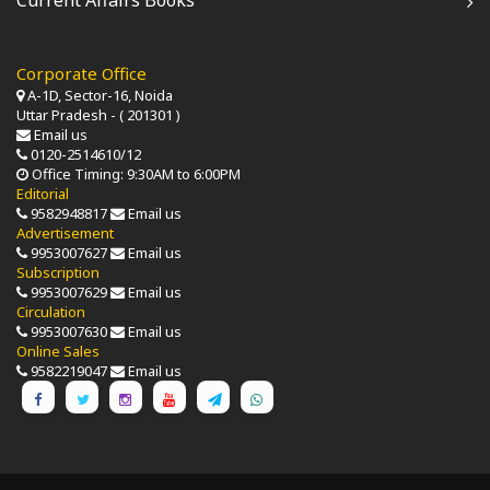
Corporate Office
A-1D, Sector-16, Noida
Uttar Pradesh - ( 201301 )
Email us
0120-2514610/12
Office Timing: 9:30AM to 6:00PM
Editorial
9582948817
Email us
Advertisement
9953007627
Email us
Subscription
9953007629
Email us
Circulation
9953007630
Email us
Online Sales
9582219047
Email us