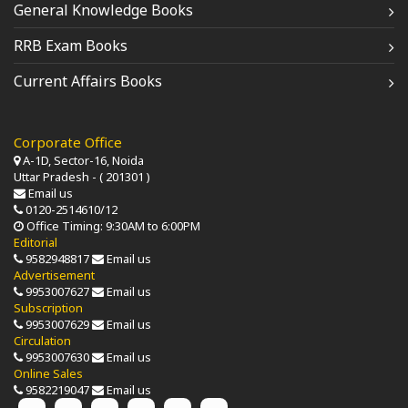
General Knowledge Books
RRB Exam Books
Current Affairs Books
Corporate Office
A-1D, Sector-16, Noida
Uttar Pradesh - ( 201301 )
Email us
0120-2514610/12
Office Timing: 9:30AM to 6:00PM
Editorial
9582948817
Email us
Advertisement
9953007627
Email us
Subscription
9953007629
Email us
Circulation
9953007630
Email us
Online Sales
9582219047
Email us