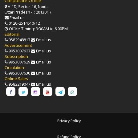
Corporate Office
A-1D, Sector-16, Noida
Uttar Pradesh - ( 201301 )
Email us
0120-2514610/12
Office Timing: 9:30AM to 6:00PM
Editorial
9582948817
Email us
Advertisement
9953007627
Email us
Subscription
9953007629
Email us
Circulation
9953007630
Email us
Online Sales
9582219047
Email us
Privacy Policy
Refund Policy