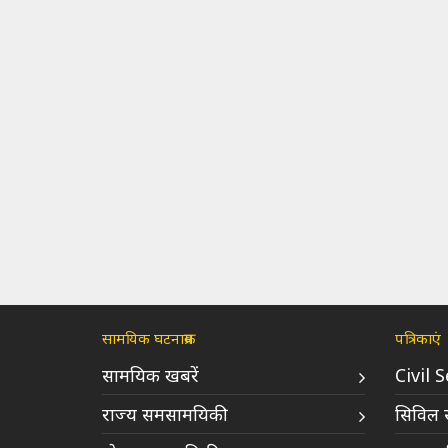
सामयिक घटनाक्रम
पत्रिकाएं
सामयिक खबरें
Civil 
राज्य समसामयिकी
सिविल स