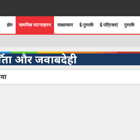
होम
सामयिक घटनाक्रम
साक्षात्कार
ई-पुस्तकें
ई-पत्रिकाएं
पुस्तकें
्शिता और जवाबदेही
िया