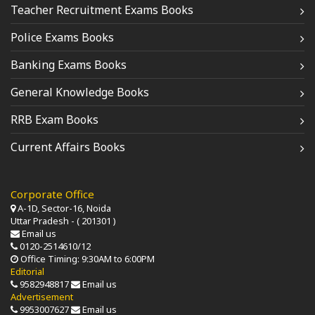
Teacher Recruitment Exams Books
Police Exams Books
Banking Exams Books
General Knowledge Books
RRB Exam Books
Current Affairs Books
Corporate Office
A-1D, Sector-16, Noida
Uttar Pradesh - ( 201301 )
Email us
0120-2514610/12
Office Timing: 9:30AM to 6:00PM
Editorial
9582948817
Email us
Advertisement
9953007627
Email us