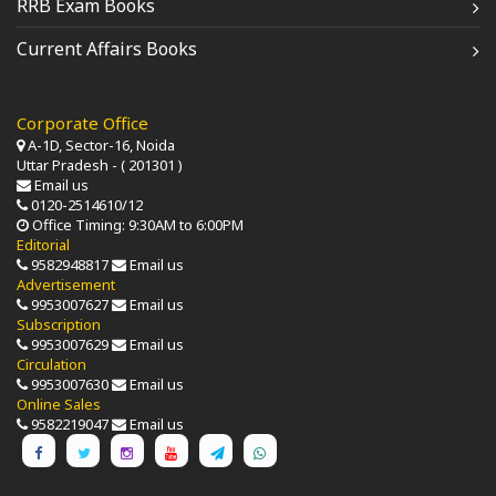
RRB Exam Books
Current Affairs Books
Corporate Office
A-1D, Sector-16, Noida
Uttar Pradesh - ( 201301 )
Email us
0120-2514610/12
Office Timing: 9:30AM to 6:00PM
Editorial
9582948817
Email us
Advertisement
9953007627
Email us
Subscription
9953007629
Email us
Circulation
9953007630
Email us
Online Sales
9582219047
Email us