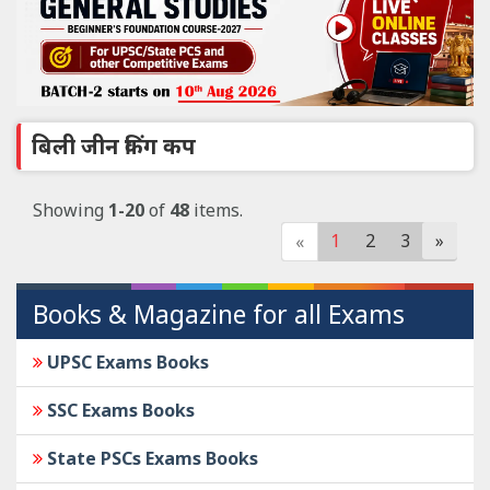
बिली जीन किंग कप
Showing
1-20
of
48
items.
1
2
3
»
«
Books & Magazine for all Exams
UPSC Exams Books
SSC Exams Books
State PSCs Exams Books