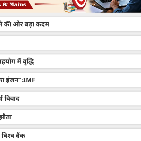
ते की ओर बड़ा कदम
योग में वृद्धि
ि का इंजन”:IMF
्थ विवाद
मझौता
 विश्व बैंक