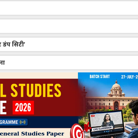
 डंप सिटी’
ना