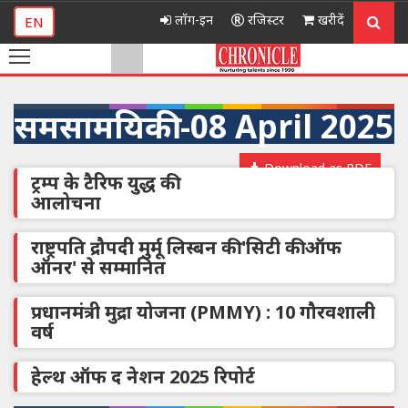
लॉग-इन
रजिस्टर
खरीदें
EN
समसामयिकी -08 April 2025
Download as PDF
ट्रम्प के टैरिफ युद्ध की
आलोचना
​राष्ट्रपति द्रौपदी मुर्मू लिस्बन की 'सिटी की ऑफ
ऑनर' से सम्मानित
प्रधानमंत्री मुद्रा योजना (PMMY) : 10 गौरवशाली
वर्ष
हेल्थ ऑफ द नेशन 2025 रिपोर्ट