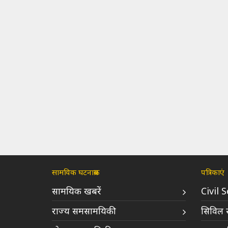
सामयिक घटनाक्रम
पत्रिकाएं
सामयिक खबरें
Civil 
राज्य समसामयिकी
सिविल स