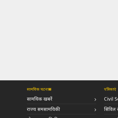
सामयिक घटनाक्रम
पत्रिकाएं
सामयिक खबरें
Civil 
राज्य समसामयिकी
सिविल स