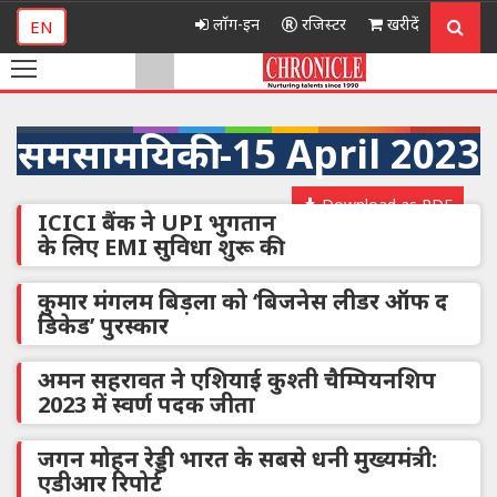
लॉग-इन
रजिस्टर
खरीदें
EN
समसामयिकी -15 April 2023
Download as PDF
ICICI बैंक ने UPI भुगतान
के लिए EMI सुविधा शुरू की
कुमार मंगलम बिड़ला को ‘बिजनेस लीडर ऑफ द
डिकेड’ पुरस्कार
अमन सहरावत ने एशियाई कुश्ती चैम्पियनशिप
2023 में स्वर्ण पदक जीता
जगन मोहन रेड्डी भारत के सबसे धनी मुख्यमंत्री:
एडीआर रिपोर्ट