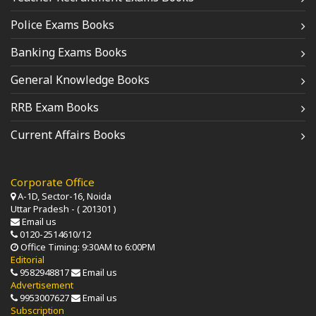
Police Exams Books
Banking Exams Books
General Knowledge Books
RRB Exam Books
Current Affairs Books
Corporate Office
A-1D, Sector-16, Noida
Uttar Pradesh - ( 201301 )
Email us
0120-2514610/12
Office Timing: 9:30AM to 6:00PM
Editorial
9582948817
Email us
Advertisement
9953007627
Email us
Subscription