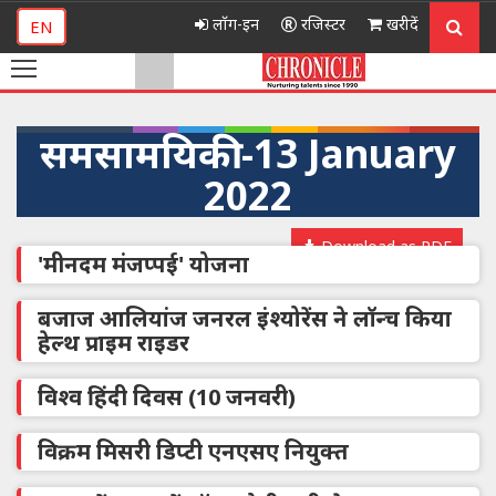
लॉग-इन
रजिस्टर
खरीदें
EN
समसामयिकी -13 January
2022
Download as PDF
'मीनदम मंजप्पई' योजना
बजाज आलियांज जनरल इंश्योरेंस ने लॉन्च किया
हेल्थ प्राइम राइडर
विश्व हिंदी दिवस (10 जनवरी)
विक्रम मिसरी डिप्टी एनएसए नियुक्त